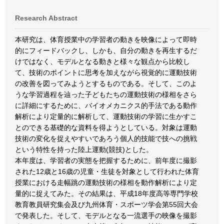
Research Abstract
本研究は、体育授業中の学習者の動きを映像によって即時
的にフィードバックし、しかも、自分の動きを再生するだ
けではなく、モデルとなる動きと様々な観点から比較し
て、技術のポイントに思考を加えながら視覚的に運動技術
の改善を図ってみようとするものである。そして、このよ
うな学習過程を辿った子どもたちの運動技術の様相をさら
に詳細にするために、バイオメカニクス的手法である動作
解析により定量的に解析して、運動技術の学習に生かすこ
とのできる基礎的な資料を得ようとしている。対象は運動
技術の変化を捉えやすいであろう個人的技能で技への挑戦
という特性を持った陸上運動(競技)とした。
本年度は、学習者の実態を把握するために、前年度に撮影
された12歳と16歳の児童・生徒を対象として行われた体育
授業における走幅跳の運動技術の様相を動作解析により定
量的に捉えてみた。その結果は、平成18年度高等専門学校
教育教員研究集会及び九州体育・スポーツ学会第55回大会
で発表した。そして、モデルとなる一流選手の映像を撮影