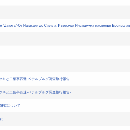
ходе "Дакота"-От Нагасаки до Сиэтла. Извесмця Инсмцмума наслеоця Бронцсла
ピウスツキと二葉亭四迷-ペテルブルグ調査旅行報告-
ピウスツキと二葉亭四迷-ペテルブルグ調査旅行報告-
係の研究について
心に-