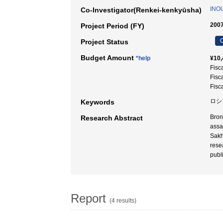
INOU
Co-Investigator(Renkei-kenkyūsha)
2007
Project Period (FY)
C
Project Status
Budget Amount
*help
¥10,
Fisc
Fisc
Fisc
ロシア
Keywords
Bron
Research Abstract
assa
Sakh
rese
publ
Report
(4 results)