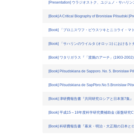
[Presentation] ウラジオストク、ユジュノ・サハ
[Book] A Critical Biography of Bronislaw Pilsudski [Pre
[Book] 「ブロニスワフ・ピウスツキとニコライ・
[Book] 「サハリンのウイルタ (オロッコ) におけ
[Book] ワタリガラス『「渡鴉のアーチ」(1903-2
[Book] Pilsudskiana de Sapporo. No. 5. Bronislaw Pi
[Book] Pilsudskiana de SapPbro.No.5.Bronislaw Pils
[Book] 津研費報告書『共同研究ロシアと日本第7集』
[Book] 平成15～18年度科学研究費補助金 (基
[Book] 科研費報告書『幕末・明治・大正期の日本