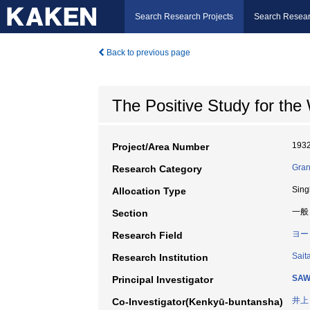
Search Research Projects
Search Resear
Back to previous page
The Positive Study for the 
193
Project/Area Number
Gran
Research Category
Sing
Allocation Type
一般
Section
ヨー
Research Field
Sait
Research Institution
SAW
Principal Investigator
井上
Co-Investigator(Kenkyū-buntansha)