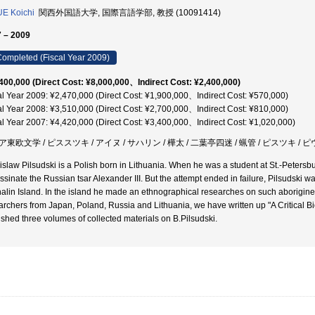
E Koichi
関西外国語大学, 国際言語学部, 教授 (10091414)
 – 2009
ompleted (Fiscal Year 2009)
400,000 (Direct Cost: ¥8,000,000、Indirect Cost: ¥2,400,000)
al Year 2009: ¥2,470,000 (Direct Cost: ¥1,900,000、Indirect Cost: ¥570,000)
al Year 2008: ¥3,510,000 (Direct Cost: ¥2,700,000、Indirect Cost: ¥810,000)
al Year 2007: ¥4,420,000 (Direct Cost: ¥3,400,000、Indirect Cost: ¥1,020,000)
東欧文学 / ピススツキ / アイヌ / サハリン / 樺太 / 二葉亭四迷 / 蝋管 / ピスツキ / 
islaw Pilsudski is a Polish born in Lithuania. When he was a student at St.-Petersbu
ssinate the Russian tsar Alexander III. But the attempt ended in failure, Pilsudski w
alin Island. In the island he made an ethnographical researches on such aborigines
archers from Japan, Poland, Russia and Lithuania, we have written up "A Critical B
ished three volumes of collected materials on B.Pilsudski.