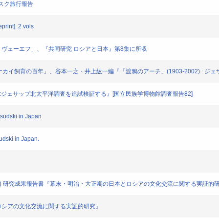
リンスク旅行報告
print]. 2 vols
マトヴェーエフ」、『共同研究 ロシアと日本』第8集に所収
るトナカイ飼育の百年」、谷本一之・井上紘一編『「渡鴉のアーチ」(1903-2002) :
002):ジェサップ北太平洋調査を追試検証する』[国立民族学博物館調査報告82]
lsudski in Japan
udski in Japan.
盤研究C) 研究成果報告書『幕末・明治・大正期の日本とロシアの文化交流に関する実証的
とロシアの文化交流に関する実証的研究』