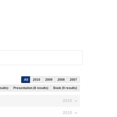
All
2010
2009
2008
2007
esults)
Presentation (8 results)
Book (9 results)
2010
2010