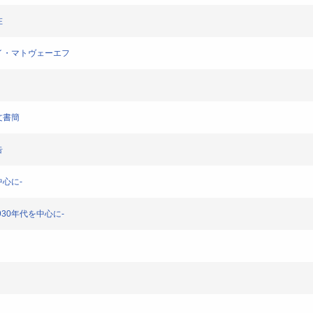
在
ニコライ・マトヴェーエフ
露文書簡
告
を中心に-
〜1930年代を中心に-