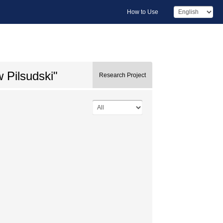
How to Use
w Pilsudski"
Research Project