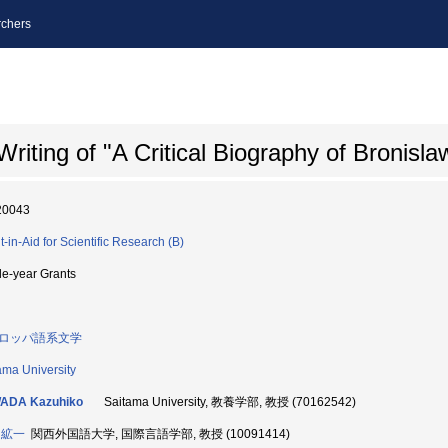
chers
Writing of "A Critical Biography of Bronisla
20043
t-in-Aid for Scientific Research (B)
le-year Grants
ロッパ語系文学
ama University
ADA Kazuhiko
Saitama University, 教養学部, 教授 (70162542)
 絋一
関西外国語大学, 国際言語学部, 教授 (10091414)