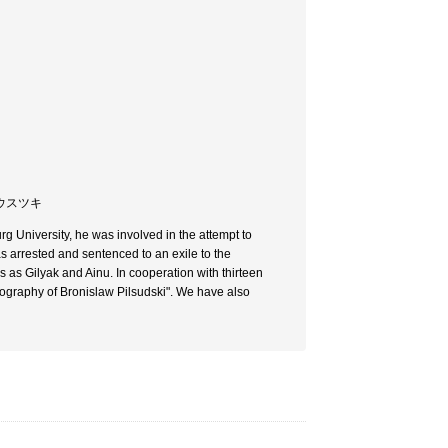
ピウスツキ
rg University, he was involved in the attempt to
as arrested and sentenced to an exile to the
 as Gilyak and Ainu. In cooperation with thirteen
iography of Bronislaw Pilsudski". We have also