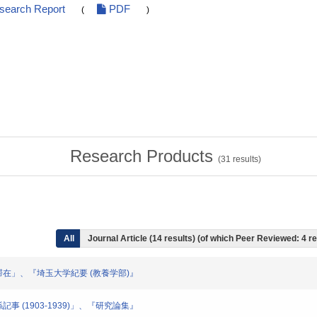
esearch Report
PDF
(
)
Research Products
(
31
results)
All
Journal Article (14 results) (of which Peer Reviewed: 4 r
の日本滞在」、『埼玉大学紀要 (教養学部)』
関係記事 (1903-1939)」、『研究論集』