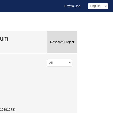
How to Use
ium
Research Project
0391278)