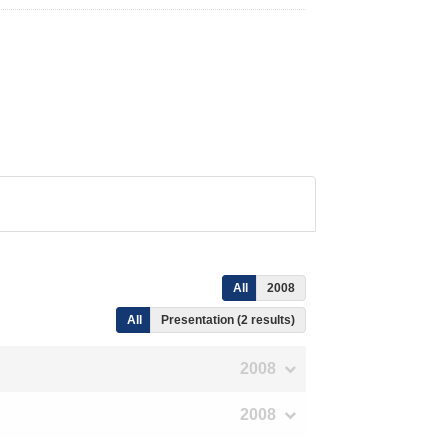
All
2008
All
Presentation (2 results)
2008
2008