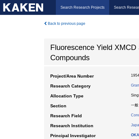
Search Research Projects
Search Resear
Back to previous page
Fluorescence Yield XMCD S
Compounds
195
Project/Area Number
Gran
Research Category
Sing
Allocation Type
一般
Section
Cond
Research Field
Japa
Research Institution
OKA
Principal Investigator