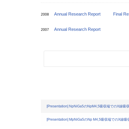
Annual Research Report
Final R
2008
Annual Research Report
2007
[Presentation] NpNiGa5のNpM4,5吸収端での
[Presentation] MpNiGa5のNp M4,5吸収端で