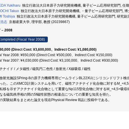
DA Yukiharu
独立行政法大日本原子力研究開発機構, 量子ビーム応用研究部門, 任期付研究
OCHI Takuo
独立行政法大日本原子力研究開発機構, ・量子ビーム応用研究部門, 博士研究
I Toshiya
独立行政法大日本原子力研究開発機構, 量子ビーム応用研究部門, 研究副主幹 (
 浩志
京都産業大学, 理学部, 教授 (20239867)
 – 2008
ompleted (Fiscal Year 2008)
80,000 (Direct Cost: ¥3,600,000、Indirect Cost: ¥1,080,000)
al Year 2008: ¥650,000 (Direct Cost: ¥500,000、Indirect Cost: ¥150,000)
al Year 2007: ¥4,030,000 (Direct Cost: ¥3,100,000、Indirect Cost: ¥930,000)
ナイド / メタ磁性 / 磁気円二色性 / 放射光 / X線吸収 / 磁性
放射光施設SPring-8の原子力機構専用ビームラインBL22XUにシリコンドリフト
った。このXMCD計測システムを用いて、磁性アクチナイド化合物に対するM_<4,
転移を示すアクチナイド化合物として重要なNp115型化合物に対するM_<4,5>吸
なる磁気秩序相の間の5f磁性状態の相違点についての重要な知見を得た。
の実験結果をまとめた論文を現在Physical Review B誌に投稿中である。