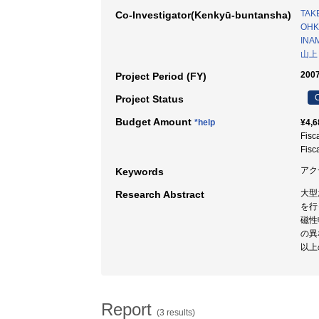
TAKE
Co-Investigator(Kenkyū-buntansha)
OHK
INAM
山上
2007
Project Period (FY)
C
Project Status
Budget Amount
*help
¥4,6
Fisc
Fisc
アクチ
Keywords
大型
Research Abstract
を行
磁性
の異
以上
Report
(3 results)