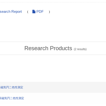
esearch Report
PDF
(
)
Research Products
(
2
results)
X線吸収磁気円二色性測定
のX線吸収磁気円二色性測定