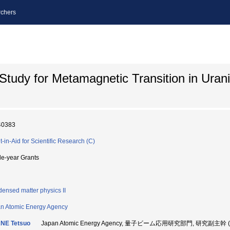
chers
tudy for Metamagnetic Transition in Uran
40383
t-in-Aid for Scientific Research (C)
le-year Grants
ensed matter physics II
n Atomic Energy Agency
NE Tetsuo
Japan Atomic Energy Agency, 量子ビーム応用研究部門, 研究副主幹 (1