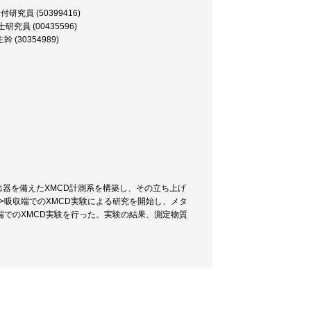
員 (50399416)
員 (00435596)
30354989)
検出器を備えたXMCD計測系を構築し、その立ち上げ
5>吸収端でのXMCD実験による研究を開始し、メタ
収端でのXMCD実験を行った。実験の結果、測定物質