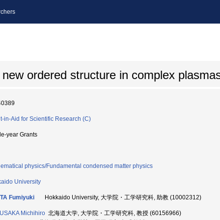
chers
 new ordered structure in complex plasma
40389
t-in-Aid for Scientific Research (C)
le-year Grants
ematical physics/Fundamental condensed matter physics
aido University
TA Fumiyuki
Hokkaido University, 大学院・工学研究科, 助教 (10002312)
USAKA Michihiro
北海道大学, 大学院・工学研究科, 教授 (60156966)