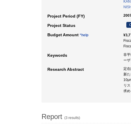
KAN
NIS
2007
Project Period (FY)
C
Project Status
Budget Amount
*help
¥3,7
Fisc
Fisc
非平
Keywords
ーザ
定在
Research Abstract
新た
10
リス
求め
Report
(3 results)