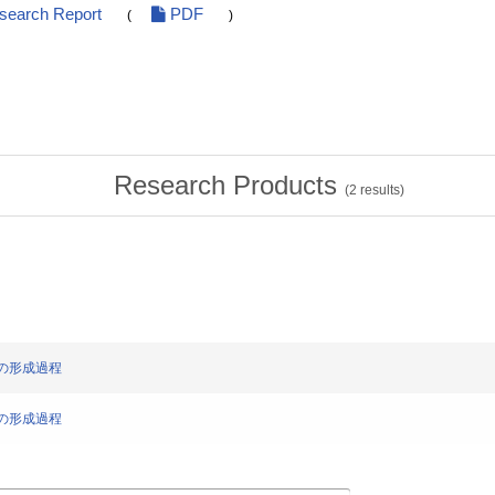
esearch Report
PDF
(
)
Research Products
(
2
results)
秩序の形成過程
秩序の形成過程