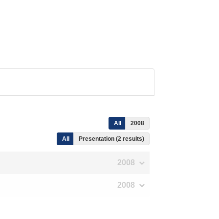
All
2008
All
Presentation (2 results)
2008
2008