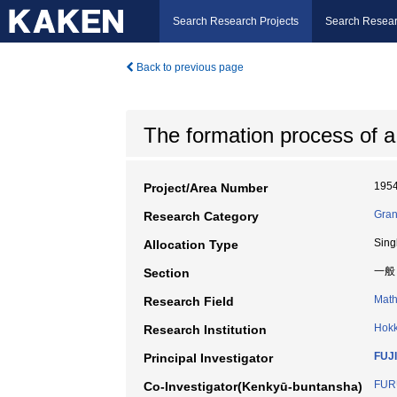
Search Research Projects
Search Resear
Back to previous page
The formation process of a
195
Project/Area Number
Gran
Research Category
Sing
Allocation Type
一般
Section
Math
Research Field
Hokk
Research Institution
FUJI
Principal Investigator
FUR
Co-Investigator(Kenkyū-buntansha)