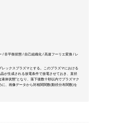
/ 非平衡状態 / 自己組織化 / 高速フーリエ変換 / レ
プレックスプラズマとする。このプラズマにおける
結晶が生成される放電条件で放電させておき、直径
は液体状態"となり、落下後数十秒以内でプラズマク
に、画像データから対相関関数(動径分布関数)を