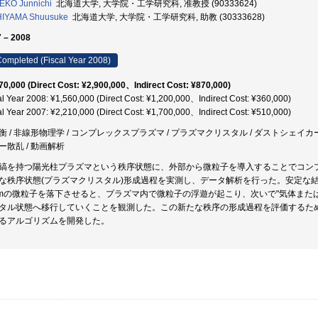
EKO Junnichi
北海道大学, 大学院・工学研究科, 准教授 (90333624)
HIYAMA Shuusuke
北海道大学, 大学院・工学研究科, 助教 (30333628)
 – 2008
ompleted (Fiscal Year 2008)
70,000 (Direct Cost: ¥2,900,000、Indirect Cost: ¥870,000)
al Year 2008: ¥1,560,000 (Direct Cost: ¥1,200,000、Indirect Cost: ¥360,000)
al Year 2007: ¥2,210,000 (Direct Cost: ¥1,700,000、Indirect Cost: ¥510,000)
衡 / 非線形物理学 / コンプレックスプラズマ / プラズマクリスタル / ダストシェイカー 
ー散乱 / 動画解析
縞を持つ陽光柱プラズマという秩序状態に、外部から微粒子を導入することでコン
な秩序状態(プラズマクリスタル)形成過程を実測し、データ解析を行った。安定な
μmの微粒子を落下させると、プラズマ内で微粒子の浮遊が起こり、次いで"気体また
タル状態へ移行していくことを観測した。この新たな秩序の形成過程を評価するため
るアルゴリズムを開発した。