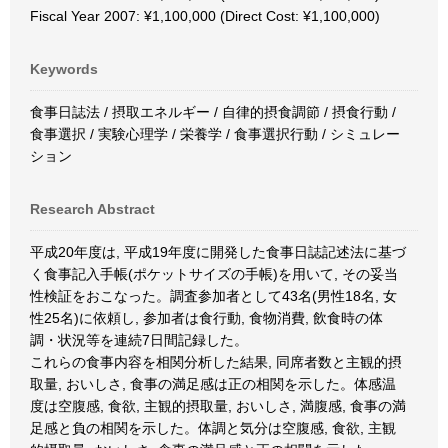
Fiscal Year 2007: ¥1,100,000 (Direct Cost: ¥1,100,000)
Keywords
食事日誌法 / 摂取エネルギー / 自律的摂食調節 / 摂食行動 /
食事選択 / 実験心理学 / 栄養学 / 食事選択行動 / シミュレー
ション
Research Abstract
平成20年度は, 平成19年度に開発した食事日誌記述法に基づ
く食事記入手帳(ポケットサイズの手帳)を用いて, その妥当
性検証をおこなった。調査参加者として43名(男性18名, 女
性25名)に依頼し, 参加者は食行動, 食物消費, 飲食時の体
調・状況等を連続7日間記録した。
これらの食事内容を相関分析した結果, 同席者数と主観的摂
取量, おいしさ, 食事の満足感は正の相関を示した。体感温
度は空腹感, 食欲, 主観的摂取量, おいしさ, 満腹感, 食事の満
足感と負の相関を示した。体調と気分は空腹感, 食欲, 主観