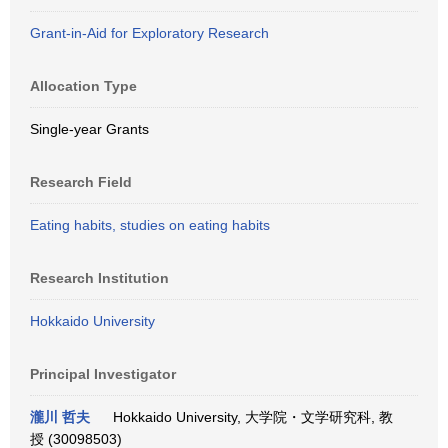
Grant-in-Aid for Exploratory Research
Allocation Type
Single-year Grants
Research Field
Eating habits, studies on eating habits
Research Institution
Hokkaido University
Principal Investigator
瀧川 哲夫
Hokkaido University, 大学院・文学研究科, 教
授 (30098503)