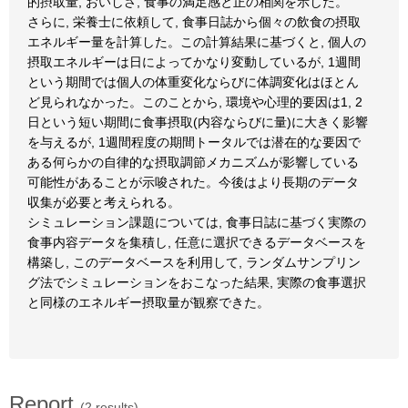
的摂取量, おいしさ, 食事の満足感と正の相関を示した。
さらに, 栄養士に依頼して, 食事日誌から個々の飲食の摂取
エネルギー量を計算した。この計算結果に基づくと, 個人の
摂取エネルギーは日によってかなり変動しているが, 1週間
という期間では個人の体重変化ならびに体調変化はほとん
ど見られなかった。このことから, 環境や心理的要因は1, 2
日という短い期間に食事摂取(内容ならびに量)に大きく影響
を与えるが, 1週間程度の期間トータルでは潜在的な要因で
ある何らかの自律的な摂取調節メカニズムが影響している
可能性があることが示唆された。今後はより長期のデータ
収集が必要と考えられる。
シミュレーション課題については, 食事日誌に基づく実際の
食事内容データを集積し, 任意に選択できるデータベースを
構築し, このデータベースを利用して, ランダムサンプリン
グ法でシミュレーションをおこなった結果, 実際の食事選択
と同様のエネルギー摂取量が観察できた。
Report
(2 results)