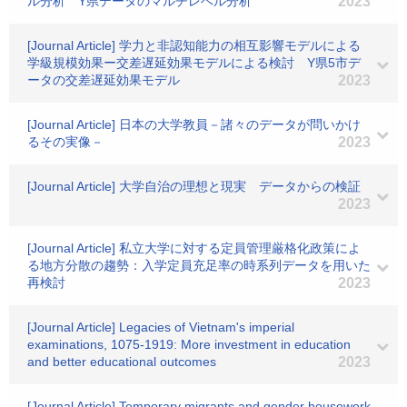
ル分析 Y県データのマルチレベル分析
2023
[Journal Article] 学力と非認知能力の相互影響モデルによる
学級規模効果ー交差遅延効果モデルによる検討 Y県5市デ
ータの交差遅延効果モデル
2023
[Journal Article] 日本の大学教員－諸々のデータが問いかけ
るその実像－
2023
[Journal Article] 大学自治の理想と現実 データからの検証
2023
[Journal Article] 私立大学に対する定員管理厳格化政策によ
る地方分散の趨勢：入学定員充足率の時系列データを用いた
再検討
2023
[Journal Article] Legacies of Vietnam's imperial
examinations, 1075-1919: More investment in education
and better educational outcomes
2023
[Journal Article] Temporary migrants and gender housework