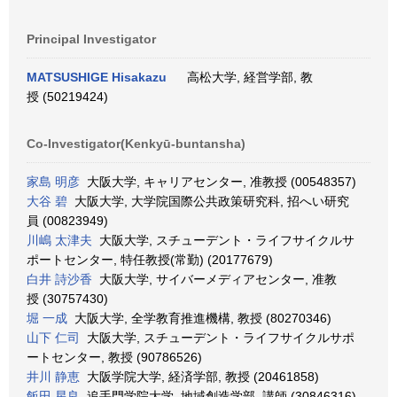
Principal Investigator
MATSUSHIGE Hisakazu
高松大学, 経営学部, 教
授 (50219424)
Co-Investigator(Kenkyū-buntansha)
家島 明彦
大阪大学, キャリアセンター, 准教授 (00548357)
大谷 碧
大阪大学, 大学院国際公共政策研究科, 招へい研究
員 (00823949)
川嶋 太津夫
大阪大学, スチューデント・ライフサイクルサ
ポートセンター, 特任教授(常勤) (20177679)
白井 詩沙香
大阪大学, サイバーメディアセンター, 准教
授 (30757430)
堀 一成
大阪大学, 全学教育推進機構, 教授 (80270346)
山下 仁司
大阪大学, スチューデント・ライフサイクルサポ
ートセンター, 教授 (90786526)
井川 静恵
大阪学院大学, 経済学部, 教授 (20461858)
飯田 星良
追手門学院大学, 地域創造学部, 講師 (30846316)