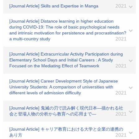
[Journal Article] Skills and Expertise in Manga
2021
[Journal Article] Distance learning in higher education
during COVID-19: The role of basic psychological needs
and intrinsic motivation for persistence and procrastination?
a multi-country study
2021
[Journal Article] Extracurricular Activity Participation during
Elementary School Days and Initial Careers : A Study
Focused on the Mediating Effect of Teamwork
2021
[Journal Article] Career Development Style of Japanese
University Students: A comparison of universities with
different levels of admission difficulty
2021
[Journal Article] 鬼滅の刃で読み解く現代日本―描かれる社
会と登場人物の分析から教育への応用まで―
2021
[Journal Article] キャリア教育における大学と企業の連携の
あり方
2021