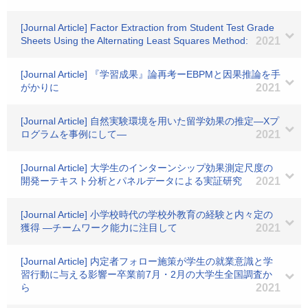
[Journal Article] Factor Extraction from Student Test Grade
Sheets Using the Alternating Least Squares Method:
2021
[Journal Article] 『学習成果』論再考ーEBPMと因果推論を手
がかりに
2021
[Journal Article] 自然実験環境を用いた留学効果の推定―Xプ
ログラムを事例にして―
2021
[Journal Article] 大学生のインターンシップ効果測定尺度の
開発ーテキスト分析とパネルデータによる実証研究
2021
[Journal Article] 小学校時代の学校外教育の経験と内々定の
獲得 ―チームワーク能力に注目して
2021
[Journal Article] 内定者フォロー施策が学生の就業意識と学
習行動に与える影響ー卒業前7月・2月の大学生全国調査か
ら
2021