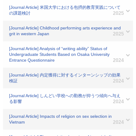
[Journal Article] 米国大学における包摂的教育実践について
の課題検討
2025
[Journal Article] Childhood performing arts experience and
grit in western Japan
2025
[Journal Article] Analysis of “writing ability” Status of
Undergraduate Students Based on Osaka University
Entrance Questionnaire
2024
[Journal Article] 内定獲得に対するインターンシップの効果
検証
2024
[Journal Article] しんどい学校への勤務が抑うつ傾向へ与え
る影響
2024
[Journal Article] Impacts of religion on sex selection in
Vietnam
2024