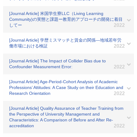
[Journal Article] 米国学生寮LLC（Living Learning
Community)の実態と課題ー教育的アプローチの開発に着目
してー
2022
[Journal Article] 学歴ミスマッチと賃金の関係―地域若年労
働市場における検証
2022
[Journal Article] The Impact of Collider Bias due to
Confounder Measurement Error:
2022
[Journal Article] Age-Period-Cohort Analysis of Academic
Professions’ Attitudes: A Case Study on their Education and
Research Orientation
2022
[Journal Article] Quality Assurance of Teacher Training from
the Perspective of University Management and
Characteristics: A Comparison of Before and After Re-
accreditation
2022