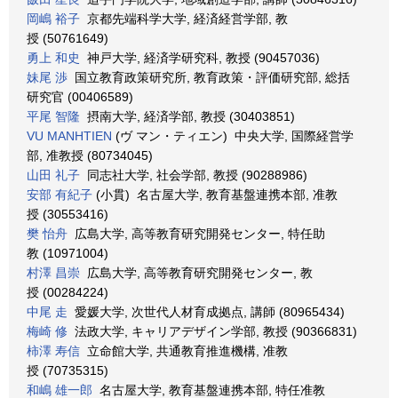
岡嶋 裕子
京都先端科学大学, 経済経営学部, 教
授 (50761649)
勇上 和史
神戸大学, 経済学研究科, 教授 (90457036)
妹尾 渉
国立教育政策研究所, 教育政策・評価研究部, 総括
研究官 (00406589)
平尾 智隆
摂南大学, 経済学部, 教授 (30403851)
VU MANHTIEN
(ヴ マン・ティエン) 中央大学, 国際経営学
部, 准教授 (80734045)
山田 礼子
同志社大学, 社会学部, 教授 (90288986)
安部 有紀子
(小貫) 名古屋大学, 教育基盤連携本部, 准教
授 (30553416)
樊 怡舟
広島大学, 高等教育研究開発センター, 特任助
教 (10971004)
村澤 昌崇
広島大学, 高等教育研究開発センター, 教
授 (00284224)
中尾 走
愛媛大学, 次世代人材育成拠点, 講師 (80965434)
梅崎 修
法政大学, キャリアデザイン学部, 教授 (90366831)
柿澤 寿信
立命館大学, 共通教育推進機構, 准教
授 (70735315)
和嶋 雄一郎
名古屋大学, 教育基盤連携本部, 特任准教