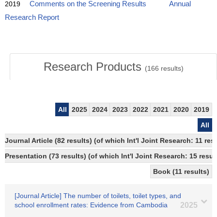
2019
Comments on the Screening Results
Annual
Research Report
Research Products
(
166
results)
All
2025
2024
2023
2022
2021
2020
2019
All
Journal Article (82 results) (of which Int'l Joint Research: 11 r
Presentation (73 results) (of which Int'l Joint Research: 15 result
Book (11 results)
[Journal Article] The number of toilets, toilet types, and
school enrollment rates: Evidence from Cambodia
2025