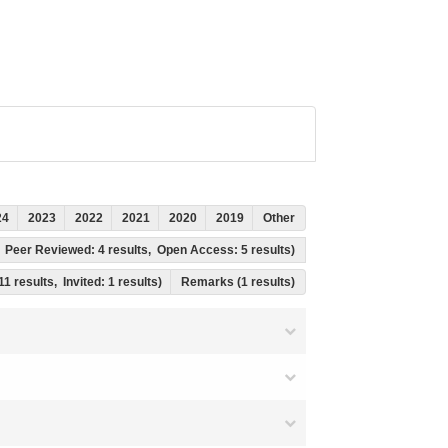
24
2023
2022
2021
2020
2019
Other
ts, Peer Reviewed: 4 results, Open Access: 5 results)
11 results, Invited: 1 results)
Remarks (1 results)