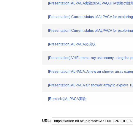
[Presentation] ALPACA実験20:ALPAQUIT
[Presentation] Current status of ALPACA for explori
[Presentation] Current status of ALPACA for explori
[Presentation] ALPACAの現状
[Presentation] VHE amma-ray astronomy using the pr
[Presentation] ALPACA: A new air shower array expe
[Presentation] ALPACA air shower array to explore 
[Remarks] ALPACA実験
URL: