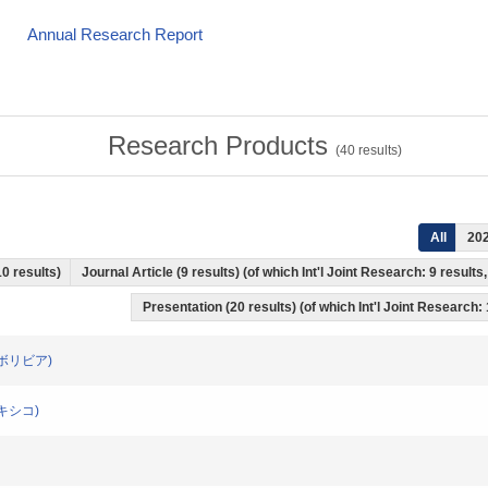
Annual Research Report
Research Products
(
40
results)
All
20
10 results)
Journal Article (9 results) (of which Int'l Joint Research: 9 resul
Presentation (20 results) (of which Int'l Joint Research: 
res(ボリビア)
a(メキシコ)