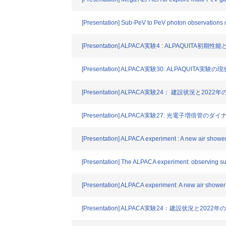
[Presentation] Sub-PeV to PeV photon observations u
[Presentation] ALPACA実験4 : ALPAQUITA
[Presentation] ALPACA実験30: ALPAQUITA
[Presentation] ALPACA実験24： 建設状況と2022
[Presentation] ALPACA実験27: 光電子増倍管
[Presentation] ALPACA experiment : A new air showe
[Presentation] The ALPACA experiment: observing s
[Presentation] ALPACA experiment: A new air shower
[Presentation] ALPACA実験24：建設状況と2022