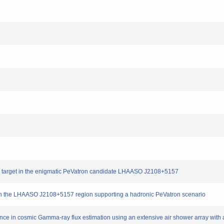
ar target in the enigmatic PeVatron candidate LHAASO J2108+5157
ud in the LHAASO J2108+5157 region supporting a hadronic PeVatron scenario
ence in cosmic Gamma-ray flux estimation using an extensive air shower array with