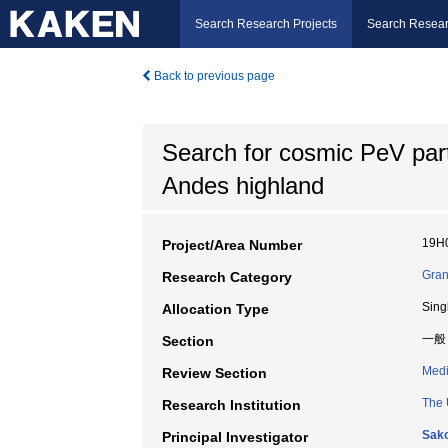
Search Research Projects
Search Resear
Back to previous page
Search for cosmic PeV part
Andes highland
19H
Project/Area Number
Gran
Research Category
Sing
Allocation Type
一般
Section
Medi
Review Section
The 
Research Institution
Sako
Principal Investigator