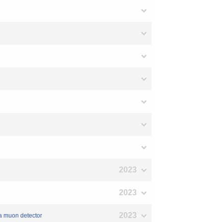
2023
2023
2023
 a muon detector