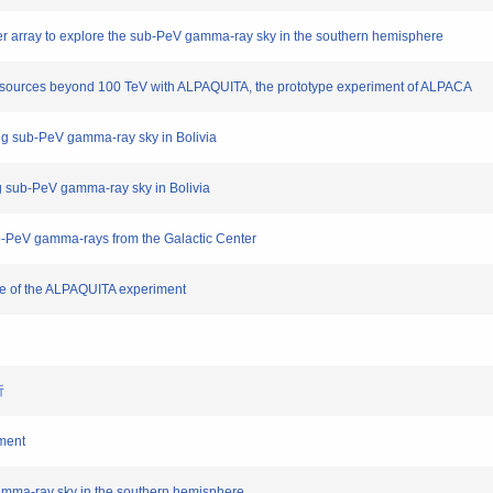
er array to explore the sub-PeV gamma-ray sky in the southern hemisphere
ray sources beyond 100 TeV with ALPAQUITA, the prototype experiment of ALPACA
ring sub-PeV gamma-ray sky in Bolivia
ing sub-PeV gamma-ray sky in Bolivia
 sub-PeV gamma-rays from the Galactic Center
nce of the ALPAQUITA experiment
析
iment
amma-ray sky in the southern hemisphere