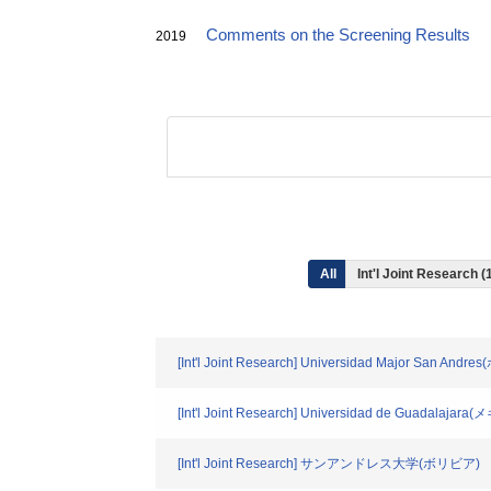
Comments on the Screening Results
2019
All
Int'l Joint Research (
[Int'l Joint Research] Universidad Major San And
[Int'l Joint Research] Universidad de Guadalajar
[Int'l Joint Research] サンアンドレス大学(ボリビア)