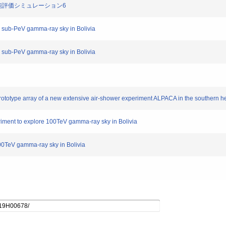
A実験の性能評価シミュレーション6
ng sub-PeV gamma-ray sky in Bolivia
ng sub-PeV gamma-ray sky in Bolivia
ototype array of a new extensive air-shower experiment ALPACA in the southern 
riment to explore 100TeV gamma-ray sky in Bolivia
100TeV gamma-ray sky in Bolivia