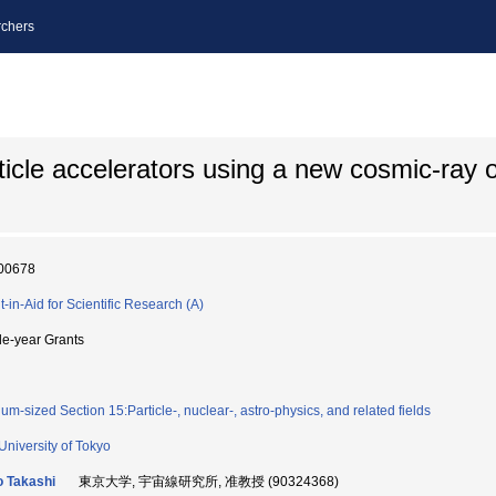
chers
icle accelerators using a new cosmic-ray o
00678
t-in-Aid for Scientific Research (A)
le-year Grants
um-sized Section 15:Particle-, nuclear-, astro-physics, and related fields
University of Tokyo
 Takashi
東京大学, 宇宙線研究所, 准教授 (90324368)