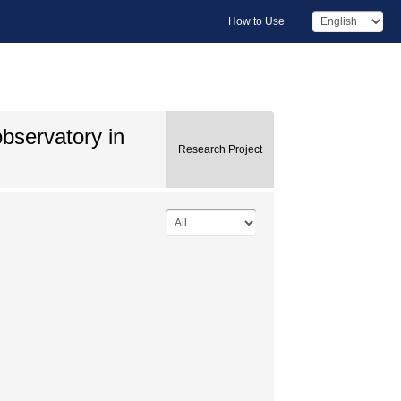
How to Use
bservatory in
Research Project