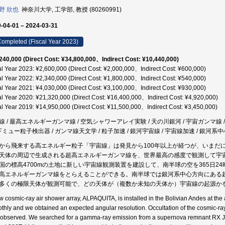
野 欣也
神奈川大学, 工学部, 教授 (80260991)
-04-01 – 2024-03-31
ompleted (Fiscal Year 2023)
240,000 (Direct Cost: ¥34,800,000、Indirect Cost: ¥10,440,000)
al Year 2023: ¥2,600,000 (Direct Cost: ¥2,000,000、Indirect Cost: ¥600,000)
al Year 2022: ¥2,340,000 (Direct Cost: ¥1,800,000、Indirect Cost: ¥540,000)
al Year 2021: ¥4,030,000 (Direct Cost: ¥3,100,000、Indirect Cost: ¥930,000)
al Year 2020: ¥21,320,000 (Direct Cost: ¥16,400,000、Indirect Cost: ¥4,920,000)
al Year 2019: ¥14,950,000 (Direct Cost: ¥11,500,000、Indirect Cost: ¥3,450,000)
線 / 最高エネルギーガンマ線 / 空気シャワーアレイ実験 / 天の川銀河 / 宇宙ガンマ線 
下ミュー粒子検出器 / ガンマ線天文学 / 粒子加速 / 銀河宇宙線 / 宇宙線加速 / 銀河系中心 
から飛来する高エネルギー粒子「宇宙線」は発見から100年以上が経つが、いまだ
天体の周辺で生成される超高エネルギーガンマ線を、世界最高の感度で観測して宇
国の標高4700mの土地に新しい宇宙線観測装置を建設して、南半球の空を365日
高エネルギーガンマ線をとらえることができる。南半球では銀河系中心方向にある
多くの極限天体が観測可能で、どの天体が（複数か未知の天体か）宇宙線の起源か
w cosmic-ray air shower array, ALPAQUITA, is installed in the Bolivian Andes at the 
thly and we obtained an expected angular resolution. Occultation of the cosmic-ray
 observed. We searched for a gamma-ray emission from a supernova remnant RX J171