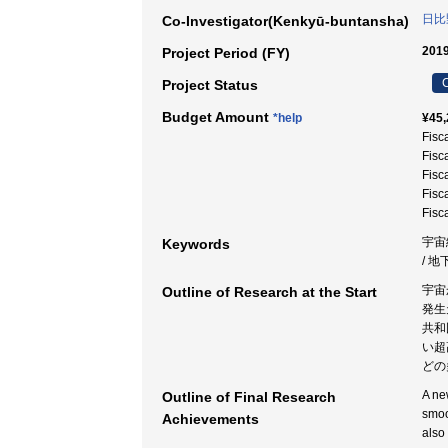
日比
Co-Investigator(Kenkyū-buntansha)
2019
Project Period (FY)
C
Project Status
Budget Amount
*help
¥45,
Fisc
Fisc
Fisc
Fisc
Fisc
宇宙
Keywords
/ 地
宇宙
Outline of Research at the Start
発生
共和
い超
どの
A ne
Outline of Final Research
smoo
Achievements
also