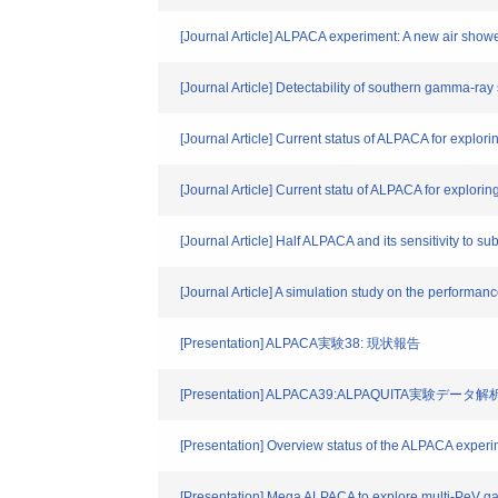
[Journal Article] ALPACA experiment: A new air show
[Journal Article] Detectability of southern gamma-
[Journal Article] Current status of ALPACA for explo
[Journal Article] Current statu of ALPACA for explor
[Journal Article] Half ALPACA and its sensitivity to
[Journal Article] A simulation study on the performa
[Presentation] ALPACA実験38: 現状報告
[Presentation] ALPACA39:ALPAQUITA実験データ解
[Presentation] Overview status of the ALPACA exper
[Presentation] Mega ALPACA to explore multi-PeV g