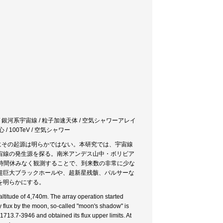
/ 銀河系宇宙線 / 粒子加速天体 / 空気シャワーアレイ
/ 100TeV / 空気シャワー
にその起源は明らかではない。本研究では、宇宙線
宙線の発生源を探る。南米アンデス山中・ボリビア
24時間休みなく観測することで、到来数の非常に少な
超巨大ブラックホールや、超新星残骸、パルサーな
を明らかにする。
altitude of 4,740m. The array operation started
 flux by the moon, so-called "moon's shadow" is
3.7-3946 and obtained its flux upper limits. At