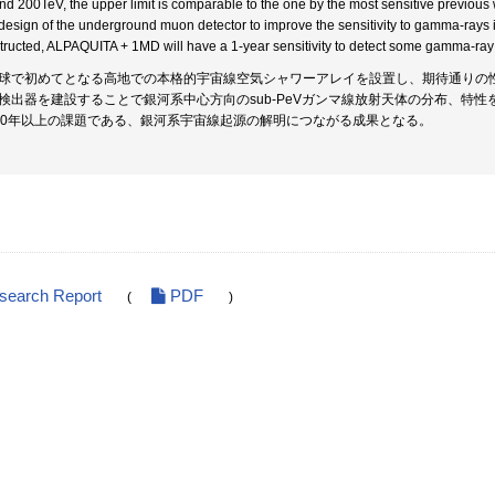
nd 200TeV, the upper limit is comparable to the one by the most sensitive previous 
design of the underground muon detector to improve the sensitivity to gamma-rays i
tructed, ALPAQUITA + 1MD will have a 1-year sensitivity to detect some gamma-ray
球で初めてとなる高地での本格的宇宙線空気シャワーアレイを設置し、期待通りの
検出器を建設することで銀河系中心方向のsub-PeVガンマ線放射天体の分布、特
00年以上の課題である、銀河系宇宙線起源の解明につながる成果となる。
esearch Report
PDF
(
)