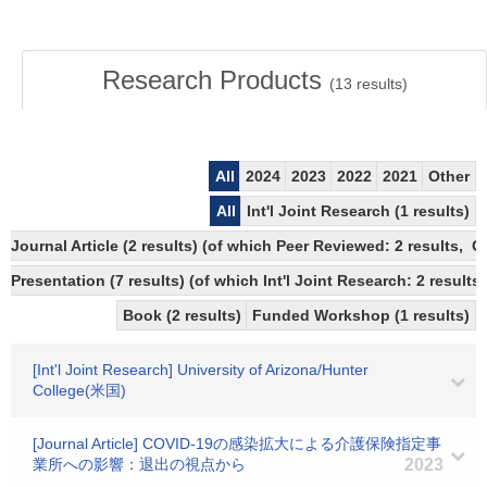
Research Products
(
13
results)
All
2024
2023
2022
2021
Other
All
Int'l Joint Research (1 results)
Journal Article (2 results) (of which Peer Reviewed: 2 results, 
Presentation (7 results) (of which Int'l Joint Research: 2 results,
Book (2 results)
Funded Workshop (1 results)
[Int'l Joint Research] University of Arizona/Hunter
College(米国)
[Journal Article] COVID-19の感染拡大による介護保険指定事
業所への影響：退出の視点から
2023