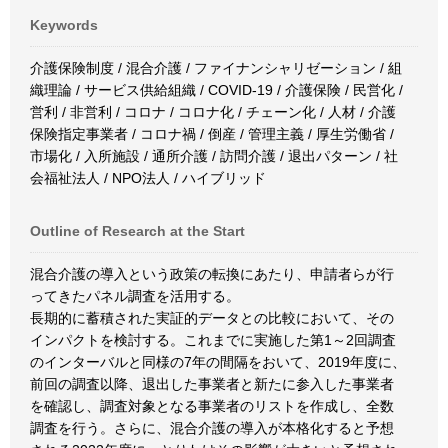
Keywords
介護保険制度 / 混合介護 / ファイナンシャリゼーション / 組
織理論 / サービス供給組織 / COVID-19 / 介護保険 / 民営化 /
営利 / 非営利 / コロナ / コロナ化 / チェーン化 / 人材 / 介護
保険指定事業者 / コロナ禍 / 倒産 / 管理主義 / 厚生労働省 /
市場化 / 入所施設 / 通所介護 / 訪問介護 / 退出パターン / 社
会福祉法人 / NPO法人 / ハイブリッド
Outline of Research at the Start
混合介護の導入という政策の転換にあたり、申請者らが行
ってきたパネル調査を活用する。
長期的に蓄積された実証的データとの比較において、その
インパクトを検討する。これまでに実施した第1～2回調査
のインターバルと同様の7年の間隔をおいて、2019年度に、
前回の調査以降、退出した事業者と新たに参入した事業者
を確認し、調査対象となる事業者のリストを作成し、全数
調査を行う。さらに、混合介護の導入が本格化すると予想