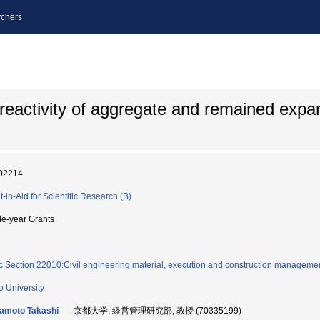
chers
reactivity of aggregate and remained exp
02214
t-in-Aid for Scientific Research (B)
le-year Grants
c Section 22010:Civil engineering material, execution and construction managemen
o University
amoto Takashi
京都大学, 経営管理研究部, 教授 (70335199)