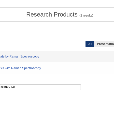
Research Products
(
2
results)
All
Presentation
regate by Raman Spectroscopy
n ASR with Raman Spectroscopy