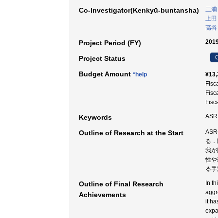
三浦
Co-Investigator(Kenkyū-buntansha)
上田
高谷
2019
Project Period (FY)
C
Project Status
Budget Amount
*help
¥13,
Fisc
Fisc
Fisc
ASR
Keywords
AS
Outline of Research at the Start
る．
我が
性や
る手
In t
Outline of Final Research
aggr
Achievements
it h
expa