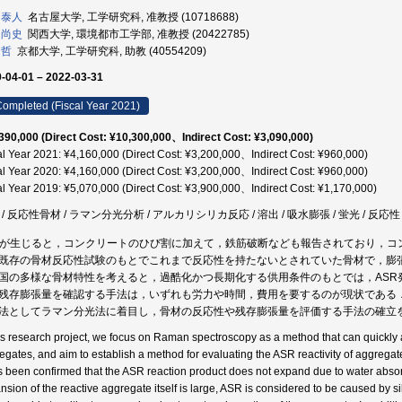
 泰人
名古屋大学, 工学研究科, 准教授 (10718688)
 尚史
関西大学, 環境都市工学部, 准教授 (20422785)
 哲
京都大学, 工学研究科, 助教 (40554209)
-04-01 – 2022-03-31
ompleted (Fiscal Year 2021)
390,000 (Direct Cost: ¥10,300,000、Indirect Cost: ¥3,090,000)
al Year 2021: ¥4,160,000 (Direct Cost: ¥3,200,000、Indirect Cost: ¥960,000)
al Year 2020: ¥4,160,000 (Direct Cost: ¥3,200,000、Indirect Cost: ¥960,000)
al Year 2019: ¥5,070,000 (Direct Cost: ¥3,900,000、Indirect Cost: ¥1,170,000)
 / 反応性骨材 / ラマン分光分析 / アルカリシリカ反応 / 溶出 / 吸水膨張 / 蛍光 / 反応
Rが生じると，コンクリートのひび割に加えて，鉄筋破断なども報告されており，コ
既存の骨材反応性試験のもとでこれまで反応性を持たないとされていた骨材で，膨
国の多様な骨材特性を考えると，過酷化かつ長期化する供用条件のもとでは，ASR
残存膨張量を確認する手法は，いずれも労力や時間，費用を要するのが現状である
法としてラマン分光法に着目し，骨材の反応性や残存膨張量を評価する手法の確立
his research project, we focus on Raman spectroscopy as a method that can quickly 
egates, and aim to establish a method for evaluating the ASR reactivity of aggreg
as been confirmed that the ASR reaction product does not expand due to water abso
nsion of the reactive aggregate itself is large, ASR is considered to be caused by si