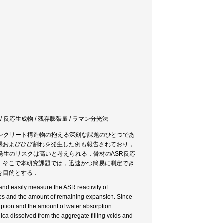
性 / 反応生成物 / 残存膨張量 / ラマン分光法
ンクリート構造物の抱える深刻な課題のひとつであ
張およびひび割れを発生した例も報告されており，
発生のリスクは高いと考えられる．骨材のASR反応
．そこで本研究課題では，迅速かつ簡易に測定でき
を目的とする．
and easily measure the ASR reactivity of
ates and the amount of remaining expansion. Since
rption and the amount of water absorption
lica dissolved from the aggregate filling voids and