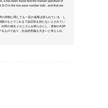
ion, it has been found that the Raman spectrum of
 Si-O in the low wave number side , and that are
SRの抑制に関しても一定の成果は得られている．し
試験のもとでこれまで反応性を持たないとされてい
ASRの発生メカニズムを明らかにし，骨材のASR
するものであり，社会的意義も大きいと考えられ