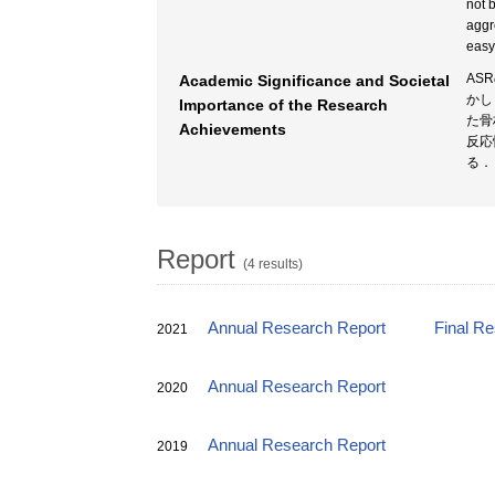
not 
aggr
easy
AS
Academic Significance and Societal
かし
Importance of the Research
た骨
Achievements
反応
る．
Report
(4 results)
Annual Research Report
Final R
2021
Annual Research Report
2020
Annual Research Report
2019