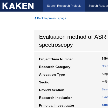
Search Research Projects
Search Resear
Back to previous page
Evaluation method of ASR 
spectroscopy
19H
Project/Area Number
Gran
Research Category
Sing
Allocation Type
一般
Section
Basi
Review Section
Kyot
Research Institution
Yam
Principal Investigator