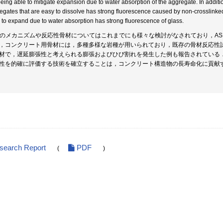
being able to mitigate expansion due to water absorption of the aggregate. In addit
egates that are easy to dissolve has strong fluorescence caused by non-crosslinked
 to expand due to water absorption has strong fluorescence of glass.
Rのメカニズムや反応性骨材についてはこれまでにも様々な検討がなされており，A
，コンクリート用骨材には，多種多様な岩種が用いられており，既存の骨材反応性
材で，遅延膨張性と考えられる膨張およびひび割れを発生した例も報告されている．
性を的確に評価する技術を確立することは，コンクリート構造物の長寿命化に貢献
esearch Report
PDF
(
)