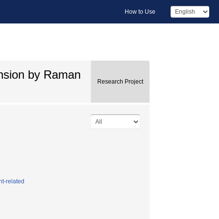
How to Use
ansion by Raman
Research Project
t-related