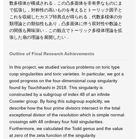
数多様体が構成される．この凸多面体を非有界なものにま
で拡張し，対称性の高いものを考えるとトーリック因子と
これを収縮したカスプ特異点が得られる．代数多様体の分
類理論との類似性もあり，凸多面体に伴う双対性や数論と
の関係も興味深い．この観点でトーリック多様体理論を拡
張した扇の理論を展開したい．
Outline of Final Research Achievements
In this project, we studied various problems on toric type
cusp singularities and toric varieties. In particular, we got a
good progress on the four-dimensional cusp singularity
found by Tsuchihashi in 2018. This singularity is
constructed by a subgroup of index 48 of an infinite
Coxeter group. By fixing this subgroup explicitly, we
describe how the four prime divisors intersect in the total
exceptional divisor of the resolution which is simple normal
crossings with 48 ordinary four fold singularities.
Furthermore, we calculated the Todd genus and the value
at zero of the zeta function of the singularity.