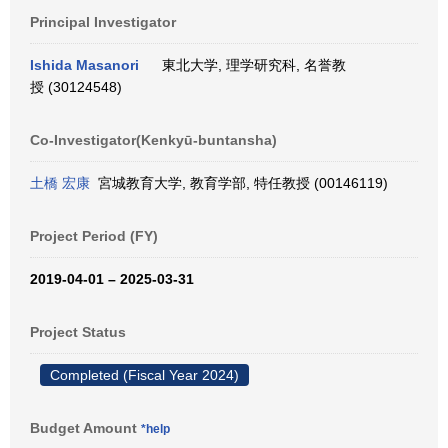
Principal Investigator
Ishida Masanori
東北大学, 理学研究科, 名誉教
授 (30124548)
Co-Investigator(Kenkyū-buntansha)
土橋 宏康
宮城教育大学, 教育学部, 特任教授 (00146119)
Project Period (FY)
2019-04-01 – 2025-03-31
Project Status
Completed (Fiscal Year 2024)
Budget Amount
*help