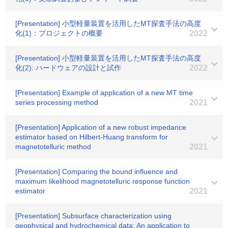
[Presentation] 小型軽量装置を活用したMT探査手法の高度
化(1)：プロジェクトの概要
2022
[Presentation] 小型軽量装置を活用したMT探査手法の高度
化(2): ハードウェアの設計と試作
2022
[Presentation] Example of application of a new MT time
series processing method
2021
[Presentation] Application of a new robust impedance
estimator based on Hilbert-Huang transform for
magnetotelluric method
2021
[Presentation] Comparing the bound influence and
maximum likelihood magnetotelluric response function
estimator
2021
[Presentation] Subsurface characterization using
geophysical and hydrochemical data: An application to