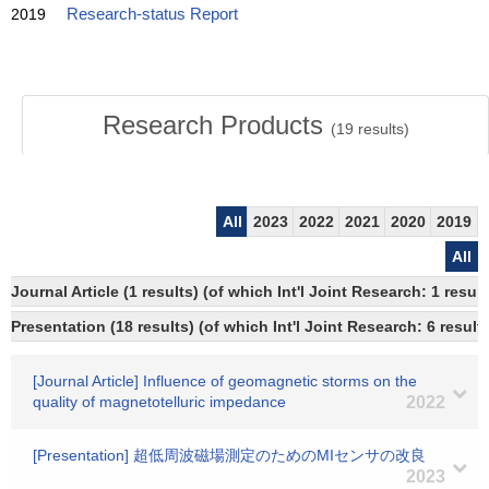
2019
Research-status Report
Research Products
(
19
results)
All
2023
2022
2021
2020
2019
All
Journal Article (1 results) (of which Int'l Joint Research: 1 res
Presentation (18 results) (of which Int'l Joint Research: 6 result
[Journal Article] Influence of geomagnetic storms on the
quality of magnetotelluric impedance
2022
[Presentation] 超低周波磁場測定のためのMIセンサの改良
2023