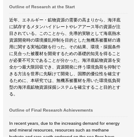
Outline of Research at the Start
近年、エネルギー・鉱物資源の需要の高まりから、海洋底
に賦存するメタンハイドレートやレアアース等の資源が注
目されている。このことから、先導的実験として海底熱水
資源開発時の環境擾乱抑制を目的とした無機系被覆材の適
用に関する実地試験を行った。その結果、環境・採掘条件
に見合った被覆材を開発するための基礎的知見を得ること
が必要不可欠であることが分かった。海洋底鉱物資源を安
全かつ最大限回収でき、資源開発に伴う環境負荷を抑制で
きる方法を世界に先駆けて開発し、国際的優位性を確立す
るために、本研究では、無機系被覆材を用いた環境低負荷
型の海洋底鉱物資源採掘システムを確立すること目的とす
る。
Outline of Final Research Achievements
In recent years, due to the increasing demand for energy
and mineral resources, resources such as methane
hydrate and rare-earth endowed on the sea floor have