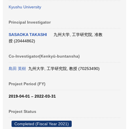
Kyushu University
Principal Investigator
SASAOKA TAKASHI
九州大学, 工学研究院, 准教
授 (20444862)
Co-Investigator(Kenkyū-buntansha)
島田 英樹
九州大学, 工学研究院, 教授 (70253490)
Project Period (FY)
2019-04-01 – 2022-03-31
Project Status
Completed (Fiscal Year 2021)