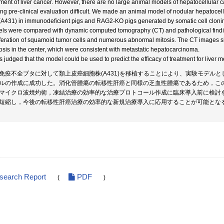
tment of liver cancer. However, there are no large animal models of hepatocellular ca
ng pre-clinical evaluation difficult. We made an animal model of nodular hepatocell
 (A431) in immunodeficient pigs and RAG2-KO pigs generated by somatic cell cloni
ls were compared with dynamic computed tomography (CT) and pathological findi
iferation of squamoid tumor cells and numerous abnormal mitosis. The CT images
osis in the center, which were consistent with metastatic hepatocarcinoma.
s judged that the model could be used to predict the efficacy of treatment for liver m
免疫不全ブタに対して類上皮癌細胞株(A431)を移植することにより、実験モデル
ルの作成に成功した。消化管腫瘍の転移性肝癌と同様の乏血性腫瘍であるため，こ
マイクロ波焼灼術，凍結治療の効率的な治療プロトコール作成に臨床導入前に検討
短縮し，今後の転移性肝癌治療の効率的な新規治療導入に応用することが可能とな
esearch Report
PDF
(
)