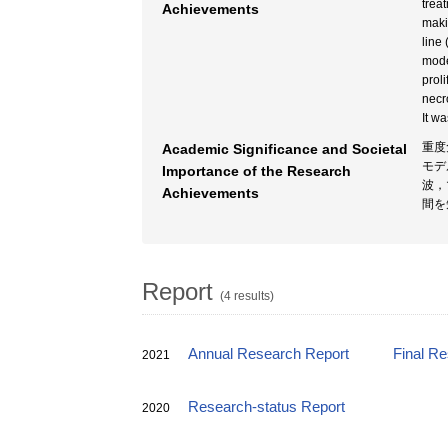
trea
Achievements
maki
line
mode
prol
necr
It wa
重度
Academic Significance and Societal
モデ
Importance of the Research
波，
Achievements
間を
Report
(4 results)
Annual Research Report
Final R
2021
Research-status Report
2020