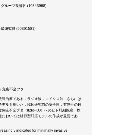
プ長補佐 (10343998)
員 (90391581)
癌 / 免疫不全ブタ
侵襲治療である，ラジオ波，マイクロ波，さらには
モデルを用いた，臨床研究前の安全性，有効性の検
不全ブタ（Il2rg-KO）へのヒト肝細胞癌下株
定においては結節型肝癌モデルの作成が重要であ
reasingly indicated for minimally invasive