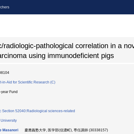
chers
adiologic-pathological correlation in a no
arcinoma using immunodeficient pigs
08104
t-in-Aid for Scientific Research (C)
i-year Fund
c Section 52040:Radiological sciences-related
 University
e Masanori
慶應義塾大学, 医学部(信濃町), 専任講師 (30338157)