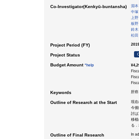
淵本
Co-Investigator(Kenkyū-buntansha)
中塚
上野
板野
鈴木
松田
2019
Project Period (FY)
C
Project Status
Budget Amount
*help
¥4,2
Fisc
Fisc
Fisc
肝癌 
Keywords
現在
Outline of Research at the Start
今後
討は
移植
る．
In a
Outline of Final Research