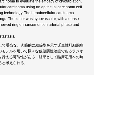
rcinoma to evaluate the efficacy of cryotablation,
ular carcinoma using an epithelial carcinoma cell
ng technology. The hepatocellular carcinoma
ngs. The tumor was hypovascular, with a dense
 showed ring enhancement on arterial phase and
etastasis.
として妥当な、肉眼的に結節型を示す乏血性肝細胞癌
のモデルを用いて様々な低侵襲性治療であるラジオ
を行える可能性がある．結果として臨床応用への時
ると考えられる。