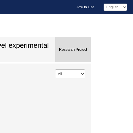
How to Use
vel experimental
Research Project