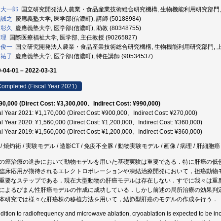
 大一郎
国立研究開発法人農業・食品産業技術総合研究機構, 生物機能利用研究部門, グルー
 誠之
慶應義塾大学, 医学部(信濃町), 講師 (50188984)
 彰久
慶應義塾大学, 医学部(信濃町), 助教 (80348755)
 理
国際医療福祉大学, 医学部, 主任教授 (90265827)
 俊一
国立研究開発法人農業・食品産業技術総合研究機構, 生物機能利用研究部門, 上級研究
 祐子
慶應義塾大学, 医学部(信濃町), 特任講師 (90534537)
-04-01 – 2022-03-31
ompleted (Fiscal Year 2021)
90,000 (Direct Cost: ¥3,300,000、Indirect Cost: ¥990,000)
al Year 2021: ¥1,170,000 (Direct Cost: ¥900,000、Indirect Cost: ¥270,000)
al Year 2020: ¥1,560,000 (Direct Cost: ¥1,200,000、Indirect Cost: ¥360,000)
al Year 2019: ¥1,560,000 (Direct Cost: ¥1,200,000、Indirect Cost: ¥360,000)
/ 焼灼術 / 実験モデル / 造影CT / 免疫不全豚 / 動物実験モデル / 画像 / 病理 / 肝細胞
の癌治療の進歩において動物モデルを用いた基礎実験は重要である．特に肝癌の低
臨床応用が期待されるエレクトロポレーションや凍結治療開発において，担癌動物
重要なステップである．現在大型動物の肝癌モデルは存在しない．すでに我々は重度免疫
によるびまん性肝癌モデルの作成に成功している．しかし前述の局所治療の効果判
本研究では様々な肝癌株の移植方法を用いて，結節型肝癌のモデルの作成を行う．
ddition to radiofrequency and microwave ablation, cryoablation is expected to be inc