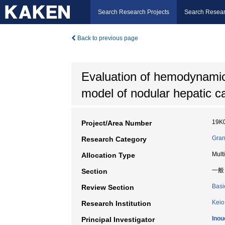
Search Research Projects
Search Resear
Back to previous page
Evaluation of hemodynamic/r
model of nodular hepatic c
19K
Project/Area Number
Gran
Research Category
Mult
Allocation Type
一般
Section
Basi
Review Section
Keio
Research Institution
Inou
Principal Investigator