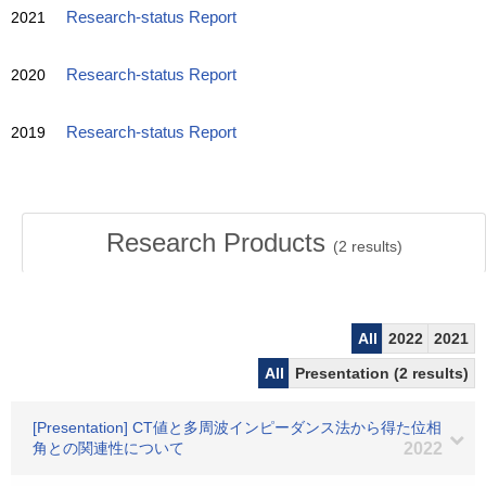
2021
Research-status Report
2020
Research-status Report
2019
Research-status Report
Research Products
(
2
results)
All
2022
2021
All
Presentation (2 results)
[Presentation] CT値と多周波インピーダンス法から得た位相
角との関連性について
2022