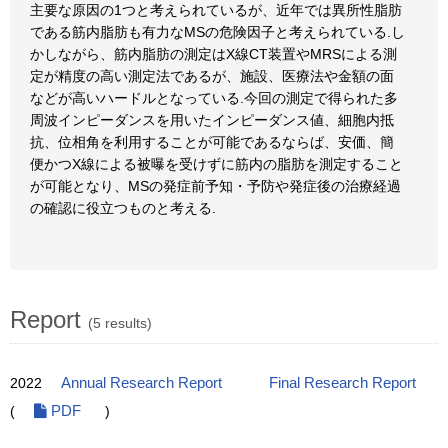
主要な原因の1つと考えられているが、近年では異所性脂肪
である筋内脂肪も有力なMSの危険因子と考えられている.し
かしながら、筋内脂肪の測定はX線CT装置やMRSによる測
定が精度の高い測定法であるが、施設、医療法や金額の面
などが高いハードルとなっている.今回の測定で得られた多
周波インピーダンスを用いたインピーダンス値、細胞内抵
抗、位相角を利用することが可能であるならば、安価、簡
便かつX線による被曝を受けずに筋内の脂肪を測定すること
が可能となり、MSの発症前予知・予防や発症後の治療経過
の確認に役立つものと考える.
Report
(5 results)
2022
Annual Research Report
Final Research Report
(
PDF
)