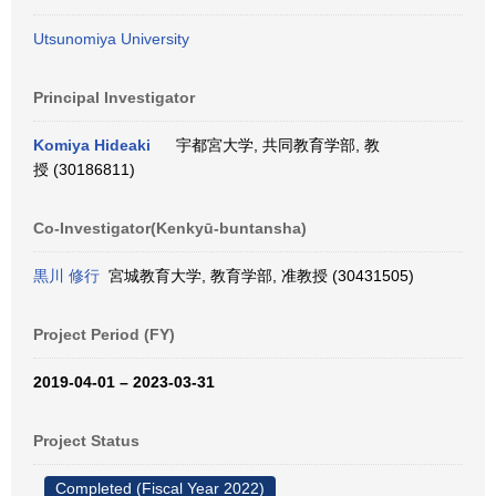
Utsunomiya University
Principal Investigator
Komiya Hideaki
宇都宮大学, 共同教育学部, 教
授 (30186811)
Co-Investigator(Kenkyū-buntansha)
黒川 修行
宮城教育大学, 教育学部, 准教授 (30431505)
Project Period (FY)
2019-04-01 – 2023-03-31
Project Status
Completed (Fiscal Year 2022)