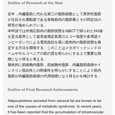
Outline of Research at the Start
近年，内臓脂肪に代わる第三の脂肪細胞として異所性脂肪
が注目され運動器である骨格筋内の脂肪量とその同定法の
研究が進められている．
本申請では外側広筋内の脂肪状態をX線CTで得られたHU値
を妥当基準として超音波測定装置のエコー強度や多周波イ
ンピーダンスによる電気抵抗を基に筋肉内の脂肪状態を推
定する方法を開発する．このことはメタボリックシンドロ
ームやサルコペニアの筋の質を明らかにする上で重要な指
標になり得ると考える．
最終的に筋細胞内脂肪，筋細胞外脂肪，内臓脂肪面積やイ
ンスリン抵抗性との関連性を明らかにすることにより筋内
脂肪が内臓脂肪面積の代用指標になり得るかを検討する．
Outline of Final Research Achievements
Adipocytokines secreted from visceral fat are known to be
one of the causes of metabolic syndrome. In recent years,
it has been reported that the accumulation of intramuscular