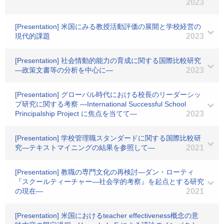
2023
[Presentation] 米国にみる教授活動評価の展開と学校経営の
現代的課題
2023
[Presentation] 社会情動的能力の育成に関する国際比較研究
―政策文書等の分析を中心に―
2023
[Presentation] グローバル時代における校長のリーダーシッ
プ研究に関する考察 ―International Successful School
Principalship Project に焦点を当てて―
2023
[Presentation] 学校管理職スタンダードに関する国際比較研
究―テキストマイニングの結果を参照して―
2021
[Presentation] 教職の専門文化の再検討―ダン・ローティ
『スクールティーチャー―社会学的考察』を起点とする研究
の現在―
2021
[Presentation] 米国におけるteacher effectiveness概念の意