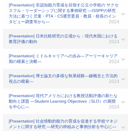
[Presentation] 非認知能力育成を目指す公立小学校の サクセ
スフル・リーダーシップに関する事例研究 ―ISSPPの研究
方法に基づく児童・PTA・CS運営委員・教員・校長のイン
タビュー調査等から―
2024
[Presentation] 日米比較研究の立場から：現代米国における
教育評価の動向
2024
[Presentation] ミドルキャリアへの歩み―アーリーキャリア
期の模索と決断―
2024
[Presentation] 博士論文の多様な執筆経験―鍵概念と方法的
視点の模索―
2024
[Presentation] 現代アメリカにおける教授活動評価の新たな
動向と課題 ―Student Learning Objectives（SLO）の展開
を中心に―
2024
[Presentation] 社会情動的能力の育成を促進する学校マネジ
メントに関する研究 ―研究の枠組みと事例分析を中心に―