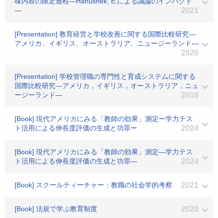
味内容の限定過程―Hanushek, E.による議論のインパクト
―
2021
[Presentation] 教育経営と学校改善に関する国際比較研究―
アメリカ、イギリス、オーストラリア、ニュージーランド―
2020
[Presentation] 学校管理職の専門性と育成システムに関する
国際比較研究―アメリカ，イギリス，オーストラリア，ニュ
ージーランド―
2019
[Book] 現代アメリカにみる「教師の効果」測定ー学力テス
ト活用による伸長度評価の生成と功罪ー
2024
[Book] 現代アメリカにみる「教師の効果」測定―学力テス
ト活用による伸長度評価の生成と功罪―
2024
[Book] スクールティーチャー：教職の社会学的考察
2021
[Book] 法規で学ぶ教育制度
2020