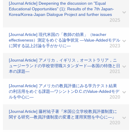
[Journal Article] Deepening the discussion on "Equal
Educational Opportunities" (1): Results of the 7th Japan-
Korea/Korea-Japan Dialogue Project and further issues
2025
[Journal Article] 現代米国の「教師の効果」（teacher
effectiveness）測定をめぐる論争状況 ―Value-Addedモデル
に関する誌上討論を手がかりに―
2023
[Journal Article] アメリカ，イギリス，オーストラリア，ニ
ュージーランドの学校管理職スタンダード―各国の特徴と日
本の課題―
2021
[Journal Article] アメリカの教員評価にみる学力テスト結果
の利活用をめぐる課題―ワシントンD.C.のValue-Addedモデ
ルを中心に―
2020
[Journal Article] 藤村祐子著『米国公立学校教員評価制度に
関する研究―教員評価制度の変遷と運用実態を中心に―』
2020