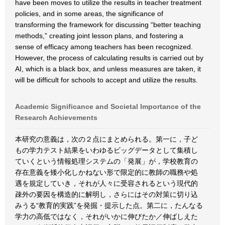
have been moves to utilize the results in teacher treatment
policies, and in some areas, the significance of
transforming the framework for discussing “better teaching
methods,” creating joint lesson plans, and fostering a
sense of efficacy among teachers has been recognized.
However, the process of calculating results is carried out by
AI, which is a black box, and unless measures are taken, it
will be difficult for schools to accept and utilize the results.
Academic Significance and Societal Importance of the
Research Achievements
本研究の意義は，次の２点にまとめられる。第一に，子ど
もの学力テスト結果をいわゆるビッグデータとして集積し
ていくという情報処理システムの「発展」が，学校教育の
存在意義を矮小化しかねない形で限定的に教師の職務や処
遇を規定していき，それが人々に受容されるという現代的
疎外の要因を構造的に解明し，さらにはその対策に切り込
みうる“教育的実践”を発掘・提示した点。第二に，たんなる
学力の高低ではなく，それがいかに伸びたか／伸ばしえた