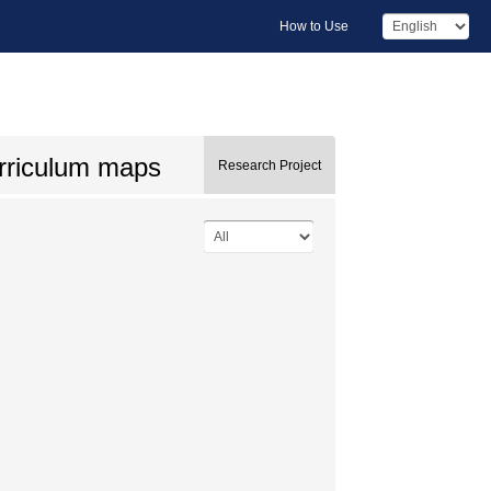
How to Use
urriculum maps
Research Project