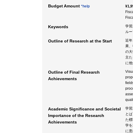
Budget Amount
*help
¥1,9
Fisc
Fisc
学習
Keywords
ルー
近年
Outline of Research at the Start
果、
の大
主た
に他
Visu
Outline of Final Research
propo
Achievements
field
proc
asse
qual
学習
Academic Significance and Societal
とは
Importance of the Research
た標
Achievements
学を
に意