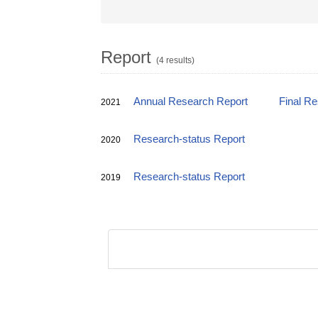
Report
(4 results)
Annual Research Report
Final R
2021
Research-status Report
2020
Research-status Report
2019