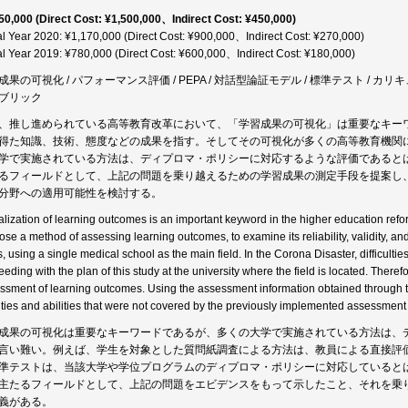
50,000 (Direct Cost: ¥1,500,000、Indirect Cost: ¥450,000)
al Year 2020: ¥1,170,000 (Direct Cost: ¥900,000、Indirect Cost: ¥270,000)
al Year 2019: ¥780,000 (Direct Cost: ¥600,000、Indirect Cost: ¥180,000)
成果の可視化 / パフォーマンス評価 / PEPA / 対話型論証モデル / 標準テスト / カ
ブリック
、推し進められている高等教育改革において、「学習成果の可視化」は重要なキー
得た知識、技術、態度などの成果を指す。そしてその可視化が多くの高等教育機関
学で実施されている方法は、ディプロマ・ポリシーに対応するような評価であると
るフィールドとして、上記の問題を乗り越えるための学習成果の測定手段を提案し
分野への適用可能性を検討する。
alization of learning outcomes is an important keyword in the higher education refor
se a method of assessing learning outcomes, to examine its reliability, validity, and fe
s, using a single medical school as the main field. In the Corona Disaster, difficulties
eeding with the plan of this study at the university where the field is located. There
ssment of learning outcomes. Using the assessment information obtained through the
ities and abilities that were not covered by the previously implemented assessment
成果の可視化は重要なキーワードであるが、多くの大学で実施されている方法は、
言い難い。例えば、学生を対象とした質問紙調査による方法は、教員による直接評
準テストは、当該大学や学位プログラムのディプロマ・ポリシーに対応していると
主たるフィールドとして、上記の問題をエビデンスをもって示したこと、それを乗
義がある。