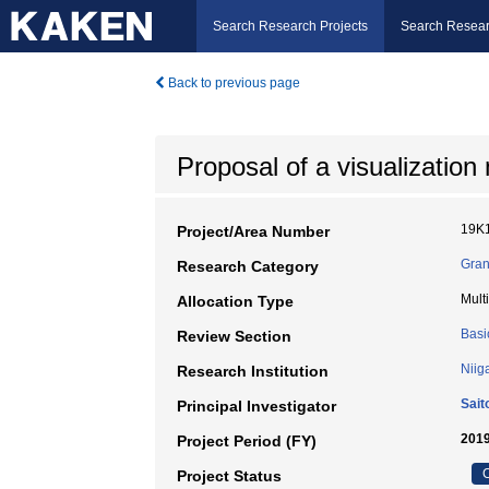
Search Research Projects
Search Resear
Back to previous page
Proposal of a visualizatio
19K
Project/Area Number
Gran
Research Category
Mult
Allocation Type
Basi
Review Section
Niig
Research Institution
Sait
Principal Investigator
2019
Project Period (FY)
C
Project Status