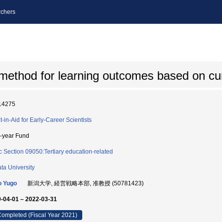
chers
n method for learning outcomes based on c
14275
t-in-Aid for Early-Career Scientists
i-year Fund
c Section 09050:Tertiary education-related
ata University
o Yugo
新潟大学, 経営戦略本部, 准教授 (50781423)
-04-01 – 2022-03-31
ompleted (Fiscal Year 2021)