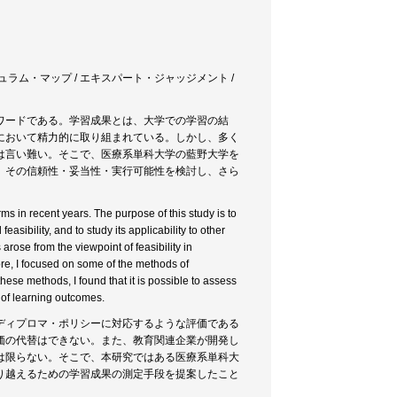
リキュラム・マップ / エキスパート・ジャッジメント /
ワードである。学習成果とは、大学での学習の結
において精力的に取り組まれている。しかし、多く
は言い難い。そこで、医療系単科大学の藍野大学を
、その信頼性・妥当性・実行可能性を検討し、さら
ms in recent years. The purpose of this study is to
asibility, and to study its applicability to other
 arose from the viewpoint of feasibility in
fore, I focused on some of the methods of
se methods, I found that it is possible to assess
 of learning outcomes.
ディプロマ・ポリシーに対応するような評価である
価の代替はできない。また、教育関連企業が開発し
は限らない。そこで、本研究ではある医療系単科大
り越えるための学習成果の測定手段を提案したこと