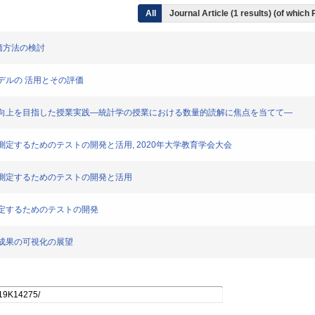
All
Journal Article (1 results) (of which
の評価方法の検討
証モデルの 活用とその評価
・スキルの向上を目指した授業実践―統計学の授業における数量的読解に焦点を当てて―
キルを測定するためのテストの開発と活用, 2020年大学教育学会大会
スキルを測定するためのテストの開発と活用
ルを測定するためのテストの開発
学習成果の可視化の展望