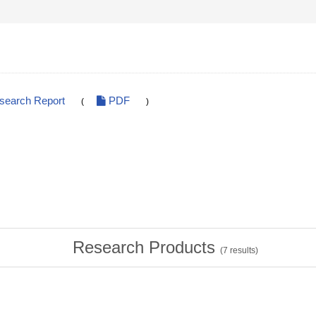
esearch Report
PDF
(
)
Research Products
(
7
results)