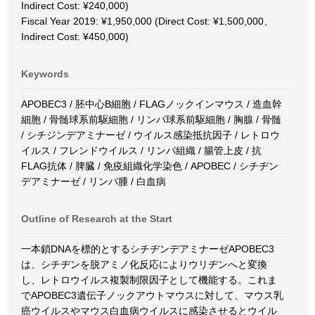
Indirect Cost: ¥240,000)
Fiscal Year 2019: ¥1,950,000 (Direct Cost: ¥1,500,000、
Indirect Cost: ¥450,000)
Keywords
APOBEC3 / 胚中心B細胞 / FLAGノックインマウス / 造血幹
細胞 / 骨髄球系前駆細胞 / リンパ球系前駆細胞 / 胸腺 / 骨髄
/ シチジンデアミナーゼ / ウイルス感染抵抗因子 / レトロウ
イルス / フレンドウイルス / リンパ組織 / 腸管上皮 / 抗
FLAG抗体 / 脾臓 / 免疫組織化学染色 / APOBEC / シチヂン
デアミナーゼ / リンパ腫 / 白血病
Outline of Research at the Start
一本鎖DNAを標的とするシチヂンデアミナーゼAPOBEC3
は、シチヂンを脱アミノ化反応によりウリヂンへと変換
し、レトロウイルス複製制限因子として機能する。これま
でAPOBEC3遺伝子ノックアウトマウスに対して、マウス乳
癌ウイルスやマウス白血病ウイルスに感染させるとウイル