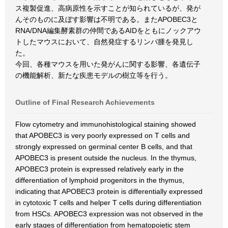
ス複製促進、高病原性を示すことが知られているが、発が
んそのものに及ぼす影響は不明である。またAPOBEC3と
RNA/DNA編集酵素群の仲間であるAIDをともにノックアウ
トしたマウスにおいて、自然発症するリンパ腫を発見し
た。
今回、各種マウスを用いた発がんに関する影響、各遺伝子
の機能解析、新たな疾患モデルの樹立等を行う。
Outline of Final Research Achievements
Flow cytometry and immunohistological staining showed
that APOBEC3 is very poorly expressed on T cells and
strongly expressed on germinal center B cells, and that
APOBEC3 is present outside the nucleus. In the thymus,
APOBEC3 protein is expressed relatively early in the
differentiation of lymphoid progenitors in the thymus,
indicating that APOBEC3 protein is differentially expressed
in cytotoxic T cells and helper T cells during differentiation
from HSCs. APOBEC3 expression was not observed in the
early stages of differentiation from hematopoietic stem