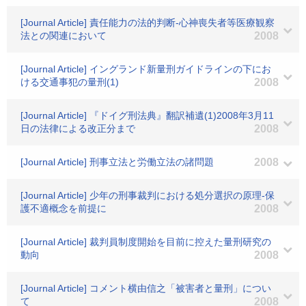
[Journal Article] 責任能力の法的判断-心神喪失者等医療観察
法との関連において
2008
[Journal Article] イングランド新量刑ガイドラインの下にお
ける交通事犯の量刑(1)
2008
[Journal Article] 『ドイグ刑法典』翻訳補遺(1)2008年3月11
日の法律による改正分まで
2008
[Journal Article] 刑事立法と労働立法の諸問題
2008
[Journal Article] 少年の刑事裁判における処分選択の原理-保
護不適概念を前提に
2008
[Journal Article] 裁判員制度開始を目前に控えた量刑研究の
動向
2008
[Journal Article] コメント横由信之「被害者と量刑」につい
て
2008