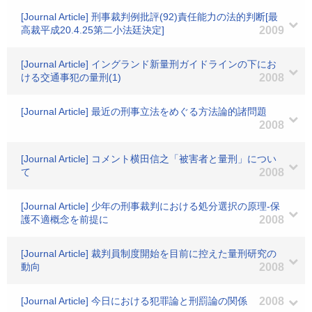
[Journal Article] 刑事裁判例批評(92)責任能力の法的判断[最
高裁平成20.4.25第二小法廷決定]
2009
[Journal Article] イングランド新量刑ガイドラインの下にお
ける交通事犯の量刑(1)
2008
[Journal Article] 最近の刑事立法をめぐる方法論的諸問題
2008
[Journal Article] コメント横田信之「被害者と量刑」につい
て
2008
[Journal Article] 少年の刑事裁判における処分選択の原理-保
護不適概念を前提に
2008
[Journal Article] 裁判員制度開始を目前に控えた量刑研究の
動向
2008
[Journal Article] 今日における犯罪論と刑罰論の関係
2008