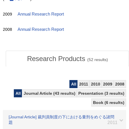
2009
Annual Research Report
2008
Annual Research Report
Research Products
(
52
results)
All
2011
2010
2009
2008
All
Journal Article (43 results)
Presentation (3 results)
Book (6 results)
[Journal Article] 裁判員制度の下における量刑をめぐる諸問
題
2011