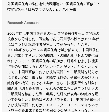
外国籍居住者 / 移住地生活展開論 / 中国籍居住者 / 研修生 /
技能実習生 / 日系ブラジル人 / 石川県小松市
Research Abstract
2008年度は中国籍居住者の生活展開を移住地生活展開論の
視点から分析した。調査地である石川県小松市は1990年代
にはブラジル籍居住者が突出して多かった。ところが、
2001年頃からブラジル籍居住者は減少傾向で、中国籍居住
者が増加してきた。関係機関からの聞き取りおよび提供資
料によって、中国籍居住者の増加は、研修生および技能実
習生の増加によるものだということが明らかとなった。そ
こで、中国籍研修生および技能実習生の生活展開を明らか
にするために、市役所、国際交流協会、研修生の受け入れ
組合等の機関における担当者、さらに技能実習生を対象に
聞き取り調査を実施し、それらの知見を日系ブラジル人の
生活展開を検討した際に考案した研究代表者の枠組みを用
いて分析した。結果は次の通りである。1、中国籍研修生お
よび技能実習生たちは、エスニック・コミュニティやネッ
トワークを形成するほど強固なつながりはみられなかっ