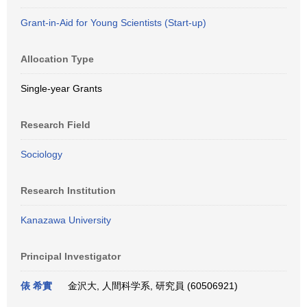
Grant-in-Aid for Young Scientists (Start-up)
Allocation Type
Single-year Grants
Research Field
Sociology
Research Institution
Kanazawa University
Principal Investigator
俵 希實
金沢大, 人間科学系, 研究員 (60506921)