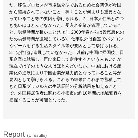
た。移住プロセスが市場媒介型であるため社会関係が母国
から継続されていないこと、稼ぐことが何よりも重要とな
っていること等の要因が挙げられる。2、日本人住民とのつ
きあいはほとんどなかった。受入れ企業が管理しているこ
と、労働時間が長いこと(ただし2009年春からは景気悪化の
ため労働時間が激減している)、仕事以外は自室でパソコン
やゲームをする生活スタイル等が要因として挙げられる。
3、定住化は進展していなかった。以前は中国に帰国後、日
系企業に就職し、再び来日して定住するという人もいたが
現在ではそのような人はほとんどいない。中国における産
業化の進展により中国企業が魅力的となっていること等が
要因として挙げられる。これらの結果にこれまで蓄積して
きた日系ブラジル人の生活展開の分析結果を加えること
で、外国籍居住者に関わる小松市の約10年間の地域変容を
把握することが可能となった。
Report
(1 results)