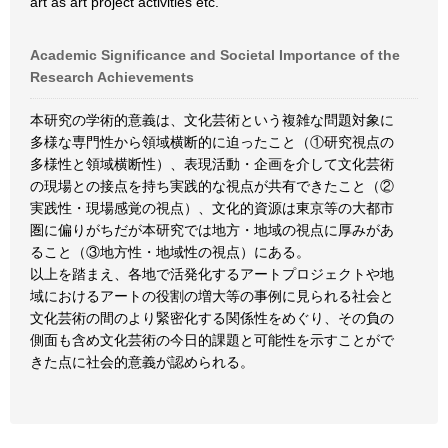
art as art project activities etc.
Academic Significance and Societal Importance of the
Research Achievements
本研究の学術的意義は、文化芸術という複雑な問題対象に
多様な専門性から領域横断的に迫ったこと（①研究視点の
多様性と領域横断性）、表現活動・企画を介して文化芸術
の現場との接点を持ち実践的な視点が共有できたこと（②
実践性・現場感覚の視点）、文化的資源は東京等の大都市
圏に偏りがちだが本研究では地方・地域の視点に厚みがあ
ること（③地方性・地域性の視点）にある。
以上を踏まえ、各地で活発化するアートプロジェクトや地
域におけるアートの役割の増大等の事例に見られる社会と
文化芸術の間のより緊密化する関係性をめぐり、その負の
側面も含め文化芸術の今日的課題と可能性を示すことがで
きた点に社会的意義が認められる。