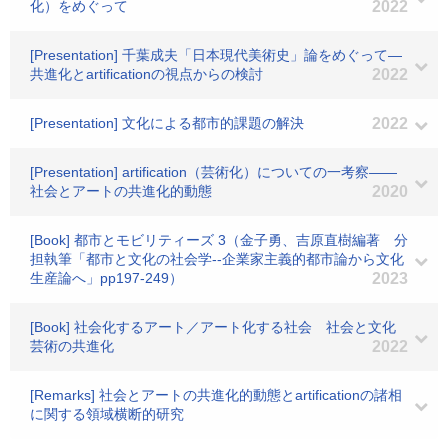
化）をめぐって
2022
[Presentation] 千葉成夫「日本現代美術史」論をめぐって―
共進化とartificationの視点からの検討
2022
[Presentation] 文化による都市的課題の解決
2022
[Presentation] artification（芸術化）についての一考察――
社会とアートの共進化的動態
2020
[Book] 都市とモビリティーズ 3（金子勇、吉原直樹編著 分
担執筆「都市と文化の社会学--企業家主義的都市論から文化
生産論へ」pp197-249）
2023
[Book] 社会化するアート／アート化する社会 社会と文化
芸術の共進化
2022
[Remarks] 社会とアートの共進化的動態とartificationの諸相
に関する領域横断的研究