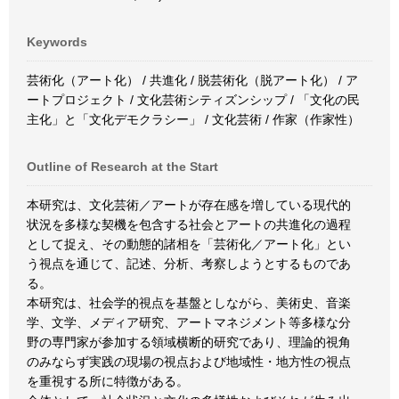
Keywords
芸術化（アート化） / 共進化 / 脱芸術化（脱アート化） / ア
ートプロジェクト / 文化芸術シティズンシップ / 「文化の民
主化」と「文化デモクラシー」 / 文化芸術 / 作家（作家性）
Outline of Research at the Start
本研究は、文化芸術／アートが存在感を増している現代的
状況を多様な契機を包含する社会とアートの共進化の過程
として捉え、その動態的諸相を「芸術化／アート化」とい
う視点を通じて、記述、分析、考察しようとするものであ
る。
本研究は、社会学的視点を基盤としながら、美術史、音楽
学、文学、メディア研究、アートマネジメント等多様な分
野の専門家が参加する領域横断的研究であり、理論的視角
のみならず実践の現場の視点および地域性・地方性の視点
を重視する所に特徴がある。