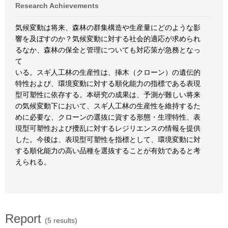
Research Achievements
気候変動は将来、森林の群集構造や生産量にどのような影
響を及ぼすのか？気候変動に対する社会的適応が求められ
るなか、森林の保全と管理についても対応策が急務となっ
て
いる。スギ人工林の生産性は、挿木（クローン）の遺伝的
特性および、環境変動に対する順化能力の指標である表現
型可塑性に依存する。本研究の成果は、予測が難しい将来
の気候変動下において、スギ人工林の生産性を維持するた
めに必要な、クローンの選抜に資する形態・生理特性、表
現型可塑性および攪乱に対するレジリエンスの情報を提供
した。今後は、表現型可塑性を指標として、環境変動に対
する順化能力の高い品種を選抜することが有効であると考
えられる。
Report
(5 results)