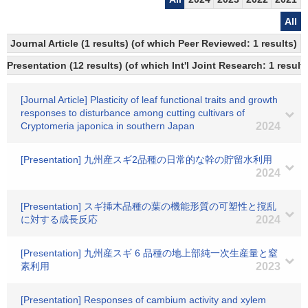
All
Journal Article (1 results) (of which Peer Reviewed: 1 results)
Presentation (12 results) (of which Int'l Joint Research: 1 result
[Journal Article] Plasticity of leaf functional traits and growth
responses to disturbance among cutting cultivars of
Cryptomeria japonica in southern Japan
2024
[Presentation] 九州産スギ2品種の日常的な幹の貯留水利用
2024
[Presentation] スギ挿木品種の葉の機能形質の可塑性と撹乱
に対する成長反応
2024
[Presentation] 九州産スギ 6 品種の地上部純一次生産量と窒
素利用
2023
[Presentation] Responses of cambium activity and xylem