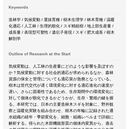
Keywords
造林学 / 気候変動 / 選抜育種 / 樹木生理学 / 林木育種 / 温暖
化適応 / 人工林 / 生理的順化 / スギ精鋭樹 / 地上部生産量 /
成長量 / 表現型可塑性 / 遺伝子発現 / スギ / 肥大成長 / 樹木
解剖学
Outline of Research at the Start
気候変動は、人工林の生産量にどのような影響を及ぼすの
か？気候変動に対する社会的適応が求められるなか、森林
資源の保全と管理についても適応策が急務となっている。
樹木は世代交代が遅く環境変化に対する適応進化の速度が
遅い。さらに固着性であるため、生存期間中の環境変化に
対して個体が順化できるかどうかが、生存・繁殖の鍵を握
る。本研究では、日本の主要造林木スギを対象に、野外観
察と温暖化実験を組み合わせ、樹木の年輪に記録された通
水組織の経年・季節変化を、細胞・組織レベルまで詳細に
解析する。得られた木部機能形質の個体内変異から、過去