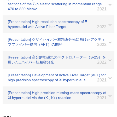
sections of the Σ-p elastic scattering in momentum range
470 to 850 MeV/c
2021
[Presentation] High resolution spectroscopy of Ξ
hypernuclei with Active Fiber Target
2022
[Presentation] グザイハイパー核精密分光に向けたアクティ
ブファイバー標的（AFT）の開発
2022
[Presentation] 高分解能磁気スペクトロメーター（S-2S）を
用いたΞハイパー核精密分光
2022
[Presentation] Development of Active Fiver Target (AFT) for
high precision spectroscopy of Xi hypernucleus
2021
[Presentation] High precision missing-mass spectroscopy of
Xi hypernuclei via the (K-, K+) reaction
2021