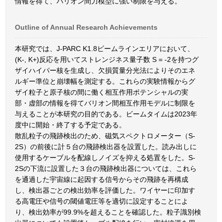
情報を得て、バリオン間力模型に強い制限を与える。
Outline of Annual Research Achievements
本研究では、J-PARC K1.8ビームラインエリアにおいて、
(K-, K+)反応を用いてストレンジネス量子数 S = -2を持つグ
ザイハイパー核を生成し、欠損質量分光法によりそのエネ
ルギー準位と崩壊幅を測定する。これらの実験情報からグ
ザイ粒子と原子核の間に働く相互作用ポテンシャルの実
部・虚部の情報を得てバリオン間相互作用モデルに制限を
与えることが本研究の目的である。ビームタイムは2023年
度中に開始・終了する予定である。
散乱粒子の飛跡検出のため、磁気スペクトロメーター（S-
2S）の前後に計５台の飛跡検出器を設置した。読み出しに
使用するケーブルを配線しノイズを抑える処置をした。S-
2Sの下流に設置した３台の飛跡検出器については、これら
を通過した宇宙線に起因する信号からその飛跡を再構成
し、検出器ごとの検出効率を評価した。ワイヤーに印加す
る高電圧や信号の閾値電圧等を適切に設定することによ
り、検出効率が99.9%を超えることを確認した。粒子識別検