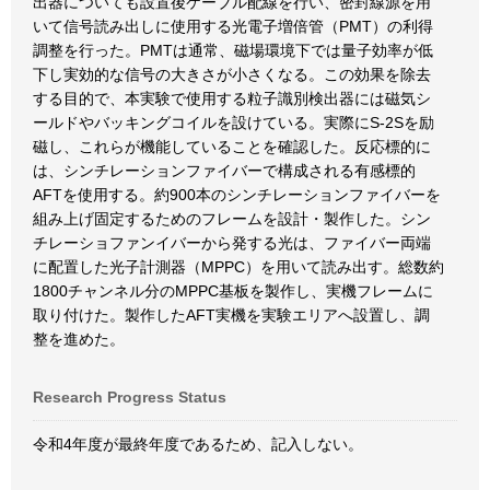
出器についても設置後ケーブル配線を行い、密封線源を用
いて信号読み出しに使用する光電子増倍管（PMT）の利得
調整を行った。PMTは通常、磁場環境下では量子効率が低
下し実効的な信号の大きさが小さくなる。この効果を除去
する目的で、本実験で使用する粒子識別検出器には磁気シ
ールドやバッキングコイルを設けている。実際にS-2Sを励
磁し、これらが機能していることを確認した。反応標的に
は、シンチレーションファイバーで構成される有感標的
AFTを使用する。約900本のシンチレーションファイバーを
組み上げ固定するためのフレームを設計・製作した。シン
チレーショファンイバーから発する光は、ファイバー両端
に配置した光子計測器（MPPC）を用いて読み出す。総数約
1800チャンネル分のMPPC基板を製作し、実機フレームに
取り付けた。製作したAFT実機を実験エリアへ設置し、調
整を進めた。
Research Progress Status
令和4年度が最終年度であるため、記入しない。