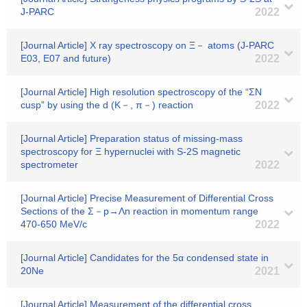
J-PARC
2022
[Journal Article] X ray spectroscopy on Ξ－ atoms (J-PARC
E03, E07 and future)
2022
[Journal Article] High resolution spectroscopy of the “ΣN
cusp” by using the d (K－, π－) reaction
2022
[Journal Article] Preparation status of missing-mass
spectroscopy for Ξ hypernuclei with S-2S magnetic
spectrometer
2022
[Journal Article] Precise Measurement of Differential Cross
Sections of the Σ－p→Λn reaction in momentum range
470-650 MeV/c
2022
[Journal Article] Candidates for the 5α condensed state in
20Ne
2021
[Journal Article] Measurement of the differential cross