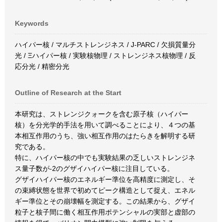
Keywords
ハイパー核 / マルチストレンジネス / J-PARC / 欠損質量分
光 / Ξハイパー核 / 実験核物理 / ストレンジネス核物理 / 反
応分光 / 精密分光
Outline of Research at the Start
本研究は、ストレンジクォークを含む原子核（ハイパー
核）を分光学的手法を用いて調べることにより、４つの基
本相互作用のうち、強い相互作用のはたらきを解明する研
究である。
特に、ハイパー核の中でも実験結果の乏しいストレンジネ
ス量子数が-2のグザイハイパー核に注目している。
グザイハイパー核のエネルギー準位を高精度に測定し、そ
の束縛状態を世界で初めてピーク構造として捉え、エネル
ギー準位とその崩壊幅を測定する。この結果から、グザイ
粒子と核子間に働く相互作用ポテンシャルの実部と虚部の