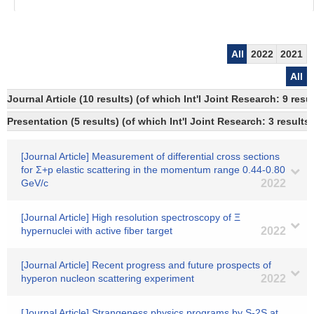
All
2022
2021
All
Journal Article (10 results) (of which Int'l Joint Research: 9 re
Presentation (5 results) (of which Int'l Joint Research: 3 results)
[Journal Article] Measurement of differential cross sections
for Σ+p elastic scattering in the momentum range 0.44-0.80
GeV/c
2022
[Journal Article] High resolution spectroscopy of Ξ
hypernuclei with active fiber target
2022
[Journal Article] Recent progress and future prospects of
hyperon nucleon scattering experiment
2022
[Journal Article] Strangeness physics programs by S-2S at