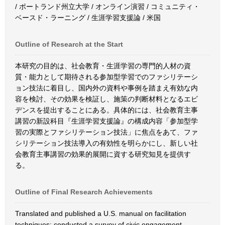
/ ポートランド州立大学 / オンライン演習 / コミュニティ・
ベースド・ラーニング / 生涯学習支援論 / 米国
Outline of Research at the Start
本研究の目的は、社会教育・生涯学習の専門的人材の資
質・能力として期待される参加型学習でのファシリテーシ
ョン技法に着目し、国内外の資料や事例を踏まえ有効な内
容を検討、その効果を検証し、施策の判断材料となるエビ
デンスを提出することにある。具体的には、社会教育主事
講習の新設科目『生涯学習支援論』の構成内容「参加型学
習の実際とファシリテーション技法」に焦点をあて、ファ
シリテーション技法導入の有効性を明らかにし、新しい社
会教育主事講習の効果的展開に資する研究知見を提供す
る。
Outline of Final Research Achievements
Translated and published a U.S. manual on facilitation
techniques; conducted a survey of civic engagement