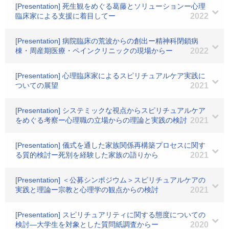
[Presentation] 死生観をめぐる葛藤とソリューションー心理
臨床家による支援に着目してー
2022
[Presentation] 病院臨床の荒波からの創出ー精神科閉鎖病
棟・周産期医療・ペインクリニックの現場からー
2022
[Presentation] 心理臨床家によるスピリチュアルケア実践に
ついての展望
2021
[Presentation] システミックな視点からスピリチュアルケア
をめぐる考察ー心理職の立場からの理論と実践の検討
2021
[Presentation] 儀式を通した家族関係再構築プロセスに関す
る質的検討ー死別を経験した家族の語りから
2021
[Presentation] ＜公募シンポジウム＞スピリチュアルケアの
実践と理論ー宗教と心理学の観点からの検討
2021
[Presentation] スピリチュアリティに関する態度についての
検討―大学生を対象とした質問紙調査からー
2020