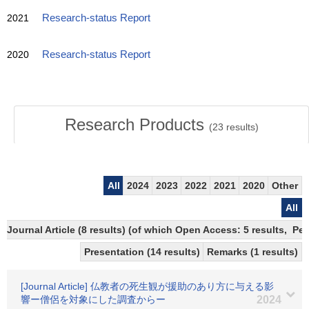
2021
Research-status Report
2020
Research-status Report
Research Products
(
23
results)
All
2024
2023
2022
2021
2020
Other
All
Journal Article (8 results) (of which Open Access: 5 results, Pe
Presentation (14 results)
Remarks (1 results)
[Journal Article] 仏教者の死生観が援助のあり方に与える影
響ー僧侶を対象にした調査からー
2024