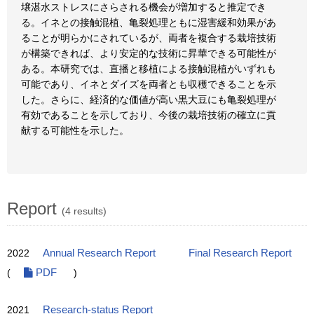
壌湛水ストレスにさらされる機会が増加すると推定でき
る。イネとの接触混植、亀裂処理ともに湿害緩和効果があ
ることが明らかにされているが、両者を複合する栽培技術
が構築できれば、より安定的な技術に昇華できる可能性が
ある。本研究では、直播と移植による接触混植がいずれも
可能であり、イネとダイズを両者とも収穫できることを示
した。さらに、経済的な価値が高い黒大豆にも亀裂処理が
有効であることを示しており、今後の栽培技術の確立に貢
献する可能性を示した。
Report
(4 results)
2022
Annual Research Report
Final Research Report
(
PDF
)
2021
Research-status Report