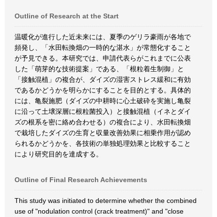
Outline of Research at the Start
温暖化が進行した近未来には、夏季のゲリラ豪雨が各地で
頻発し、「水田転換畑の一時的な湛水」が常態化すること
が予見できる。本研究では、申請代表らがこれまでに公表
した「萌芽的な技術提案」である、「根粒着生制御」と
「接触混植」の複合が、ダイズの湿害ストレス緩和に有効
であるかどうかを明らかにすることを目的とする。具体的
には、亀裂施肥（ダイズの中耕時に心土破砕を実施し亀裂
に沿って土壌深層に根粒菌投入）と接触混植（イネとダイ
ズの根系を密に絡め合わせる）の複合により、水田転換畑
で栽培したダイズの生育と収量改善効果に相乗作用が認め
られるかどうかを、各技術の単独処理効果と比較すること
により研究目的を達成する。
Outline of Final Research Achievements
This study was initiated to determine whether the combined
use of "nodulation control (crack treatment)" and "close