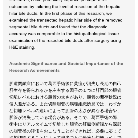
outcomes by tailoring the level of resection of the hepatic
hilar bile ducts. In the first phase of this research, we
examined the transected hepatic hilar side of the removed
segmental bile ducts and found that the diagnostic
accuracy was comparable to the histopathological tissue
examination of the resected bile ducts after surgery using
H&E staining.
Academic Significance and Societal Importance of the
Research Achievements
胆道閉鎖症において葛西手術後に黄疸が消失し長期の自己
肝生存を得られるかを左右する因子の１つに肝門部の胆管
切離レベルにおける胆管の太さがあり、胆管の開存状況は
個人差がある。また切除胆管の病理組織所見では、わずか
な切離レベルの違いによって胆管の太さが異なる場合や、
胆管が消失している場合がある。そこで、葛西手術の際、
術中にリアルタイムで切離した胆管の肝臓側断端から深部
の胆管径の評価をおこなうことができれば、必要に応じて
追加切除することによって患者ごとに最適な切離レベルで