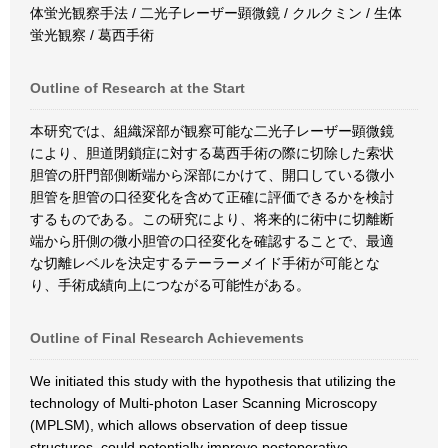
体蛍光観察手法 / 二光子レーザー顕微鏡 / クルクミン / 生体
蛍光観察 / 葛西手術
Outline of Research at the Start
本研究では、組織深部が観察可能な二光子レーザー顕微鏡
により、胆道閉鎖症に対する葛西手術の際に切除した索状
胆管の肝門部側断端から深部にかけて、開口している微小
胆管を胆管の口径変化を含めて正確に評価できるかを検討
するものである。この研究により、将来的に術中に切離断
端から肝側の微小胆管の口径変化を確認することで、最適
な切離レベルを決定するテーラーメイド手術が可能とな
り、手術成績向上につながる可能性がある。
Outline of Final Research Achievements
We initiated this study with the hypothesis that utilizing the
technology of Multi-photon Laser Scanning Microscopy
(MPLSM), which allows observation of deep tissue
structures, could potentially improve postoperative