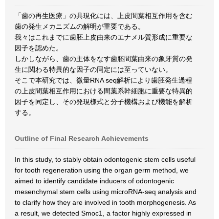
「歯の再生医療」の具現化には、上皮間葉相互作用を含む
歯の発生メカニズムの解明が重要である。
我々はこれまでに歯胚上皮由来のエナメル質形成に重要な
因子を認めた。
しかしながら、歯の主体をなす歯胚間葉由来の象牙質の発
生に関わる特異的な因子の同定には至っていない。
そこで本研究では、微量RNA seq解析により歯胚発生過程
の上皮間葉相互作用における間葉系幹細胞に重要な特異的
因子を同定し、その発現様式と分子機構および機能を解析
する。
Outline of Final Research Achievements
In this study, to stably obtain odontogenic stem cells useful
for tooth regeneration using the organ germ method, we
aimed to identify candidate inducers of odontogenic
mesenchymal stem cells using microRNA-seq analysis and
to clarify how they are involved in tooth morphogenesis. As
a result, we detected Smoc1, a factor highly expressed in