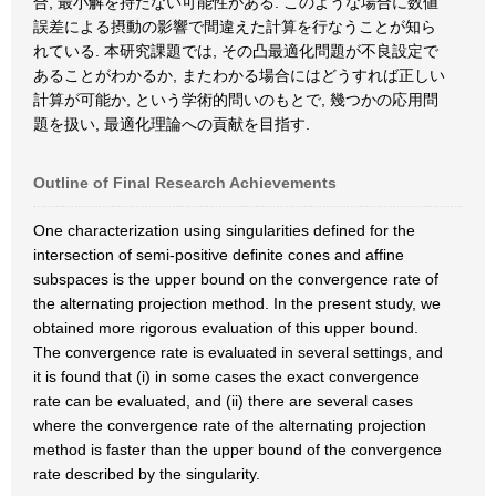
合, 最小解を持たない可能性がある. このような場合に数値
誤差による摂動の影響で間違えた計算を行なうことが知ら
れている. 本研究課題では, その凸最適化問題が不良設定で
あることがわかるか, またわかる場合にはどうすれば正しい
計算が可能か, という学術的問いのもとで, 幾つかの応用問
題を扱い, 最適化理論への貢献を目指す.
Outline of Final Research Achievements
One characterization using singularities defined for the
intersection of semi-positive definite cones and affine
subspaces is the upper bound on the convergence rate of
the alternating projection method. In the present study, we
obtained more rigorous evaluation of this upper bound.
The convergence rate is evaluated in several settings, and
it is found that (i) in some cases the exact convergence
rate can be evaluated, and (ii) there are several cases
where the convergence rate of the alternating projection
method is faster than the upper bound of the convergence
rate described by the singularity.