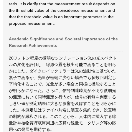
ratio. It is clarify that the measurement result depends on
the threshold value of the coincidence measurement and
that the threshold value is an important parameter in the
proposed measurement.
Academic Significance and Societal Importance of the
Research Achievements
20フォトン程度の微弱なシンチレーション光の光スペクト
ルの変化を評価し、線源位置を検出可能であることを明ら
かにした。ダイクロイックミラーは光の波動性に基づいた
素子であるが、光量が極端に少ない場合でも多数回測定し
平均化することで、光量が多い場合と同様に機能すること
が明らかになった。さらに、信号到達時期が不明な微弱光
の測定において同時測定を行うが、信号の有無を判定する
しきい値が測定結果に大きな影響を及ぼすことを明らかに
した。本測定法はファイバ片端に装置を集約でき、設置時
の制約が緩和される。このことから、人体内に挿入する線
量計や核物質貯蔵庫周辺の広範な線量モニタリング等の応
用への発展を期待する。