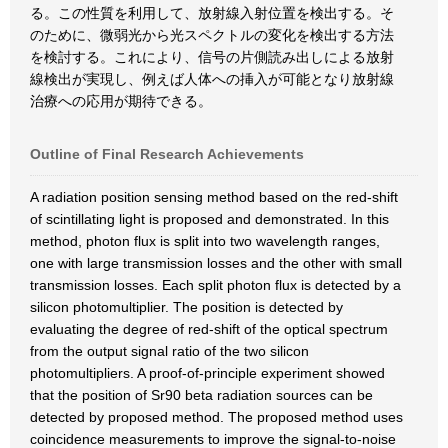
る。この性質を利用して、放射線入射位置を検出する。そ
のために、微弱光から光スペクトルの変化を検出する方法
を検討する。これにより、信号の片側読み出しによる放射
線検出が実現し、例えば人体への挿入が可能となり放射線
治療への応用が期待できる。
Outline of Final Research Achievements
A radiation position sensing method based on the red-shift
of scintillating light is proposed and demonstrated. In this
method, photon flux is split into two wavelength ranges,
one with large transmission losses and the other with small
transmission losses. Each split photon flux is detected by a
silicon photomultiplier. The position is detected by
evaluating the degree of red-shift of the optical spectrum
from the output signal ratio of the two silicon
photomultipliers. A proof-of-principle experiment showed
that the position of Sr90 beta radiation sources can be
detected by proposed method. The proposed method uses
coincidence measurements to improve the signal-to-noise