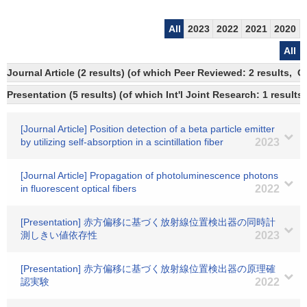
All
2023
2022
2021
2020
All
Journal Article (2 results) (of which Peer Reviewed: 2 results, 
Presentation (5 results) (of which Int'l Joint Research: 1 results)
[Journal Article] Position detection of a beta particle emitter
by utilizing self-absorption in a scintillation fiber
2023
[Journal Article] Propagation of photoluminescence photons
in fluorescent optical fibers
2022
[Presentation] 赤方偏移に基づく放射線位置検出器の同時計
測しきい値依存性
2023
[Presentation] 赤方偏移に基づく放射線位置検出器の原理確
認実験
2022