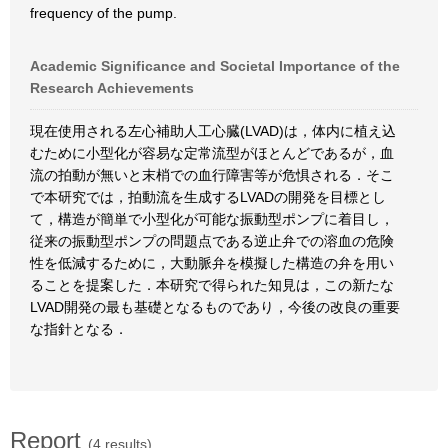
frequency of the pump.
Academic Significance and Societal Importance of the
Research Achievements
現在使用される左心補助人工心臓(LVAD)は，体内に植え込
むために小型化が容易な定常流型がほとんどであるが，血
流の拍動が無いと末梢での血行障害等が危惧される．そこ
で本研究では，拍動流を生成するLVADの開発を目標とし
て，構造が簡単で小型化が可能な振動型ポンプに着目し，
従来の振動型ポンプの問題点である逆止弁での溶血の危険
性を低減するために，大動脈弁を模擬した構造の弁を用い
ることを提案した．本研究で得られた知見は，この新たな
LVAD開発の最も基礎となるものであり，今後の改良の重要
な指針となる．
Report
(4 results)