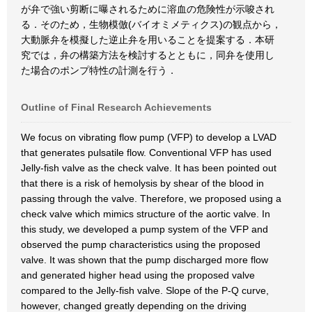
が弁で強い剪断に曝されるために溶血の危険性が示唆され
る．そのため，生物模倣(バイオミメティクス)の観点から，
大動脈弁を模擬した逆止弁を用いることを提案する．本研
究では，弁の構築方法を検討するとともに，同弁を使用し
た場合のポンプ特性の計測を行う．
Outline of Final Research Achievements
We focus on vibrating flow pump (VFP) to develop a LVAD
that generates pulsatile flow. Conventional VFP has used
Jelly-fish valve as the check valve. It has been pointed out
that there is a risk of hemolysis by shear of the blood in
passing through the valve. Therefore, we proposed using a
check valve which mimics structure of the aortic valve. In
this study, we developed a pump system of the VFP and
observed the pump characteristics using the proposed
valve. It was shown that the pump discharged more flow
and generated higher head using the proposed valve
compared to the Jelly-fish valve. Slope of the P-Q curve,
however, changed greatly depending on the driving