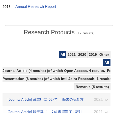
2018
Annual Research Report
Research Products
(
17
results)
All
2021
2020
2019
Other
All
Journal Article (4 results) (of which Open Access: 4 results, Pe
Presentation (8 results) (of which Int'l Joint Research: 1 results,
Remarks (5 results)
[Journal Article] 蔵書印について ―篆書の読み方
2021
[Journal Article] 段玉裁「古文尚書撰異序」訳注
2021