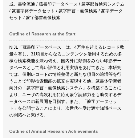
成、書物流通 / 蔵書印データベース / 篆字部首検索システム
/ 篆書字体データセット / 篆字部首・画像検索 / 篆字データ
セット / 篆字部首画像検索
Outline of Research at the Start
NIJL「蔵書印データベース」は、4万件を超えるレコード数
量を有し、31項目からなるコンテンツを活用するための多
様な検索機能を兼ね備え、国内外に類例をみない印影デー
タベースとして高い評価と利用実績をあげてきた。本研究
では、個別レコードの情報整備と新たな項目の追増等を行
うことで印影検索機能の拡充を実現する他、篆書体学習者
向けの「篆字部首・画像検索システム」を構築することに
より、ユーザの高次利用に応え篆字読解力をも助長するデ
ータベースの新展開を目指す。また、「篆字データセッ
ト」を公開することにより、次世代へ受け渡す知識ベース
の開拓へと繋げる。
Outline of Annual Research Achievements