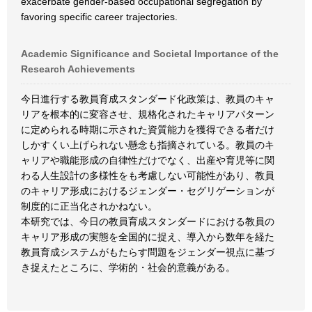
exacerbate gender-based occupational segregation by
favoring specific career trajectories.
Academic Significance and Societal Importance of the
Research Achievements
今日進行する教員育成スタンダード化政策は、教員のキャ
リアを根本的に変容させ、規格化されたキャリアパターン
に定められる時期に示された資質能力を獲得できる者だけ
しかすくい上げられない懸念も指摘されている。教員のキ
ャリアや職能形成の自律性だけでなく、出産や育児等に関
わる人生設計の多様性をも考慮しない可能性があり、教員
のキャリア形成におけるジェンダー・セグリゲーションが
制度的に正当化されかねない。
本研究では、今日の教員育成スタンダードにおける教員の
キャリア形成の実態を全国的に捉え、導入から数年を経た
教員育成システムがもたらす問題をジェンダー視点に基づ
き捉えたところに、学術的・社会的意義がある。