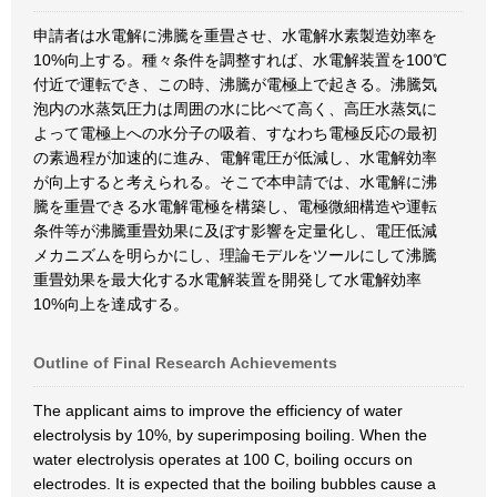
申請者は水電解に沸騰を重畳させ、水電解水素製造効率を
10%向上する。種々条件を調整すれば、水電解装置を100℃
付近で運転でき、この時、沸騰が電極上で起きる。沸騰気
泡内の水蒸気圧力は周囲の水に比べて高く、高圧水蒸気に
よって電極上への水分子の吸着、すなわち電極反応の最初
の素過程が加速的に進み、電解電圧が低減し、水電解効率
が向上すると考えられる。そこで本申請では、水電解に沸
騰を重畳できる水電解電極を構築し、電極微細構造や運転
条件等が沸騰重畳効果に及ぼす影響を定量化し、電圧低減
メカニズムを明らかにし、理論モデルをツールにして沸騰
重畳効果を最大化する水電解装置を開発して水電解効率
10%向上を達成する。
Outline of Final Research Achievements
The applicant aims to improve the efficiency of water
electrolysis by 10%, by superimposing boiling. When the
water electrolysis operates at 100 C, boiling occurs on
electrodes. It is expected that the boiling bubbles cause a