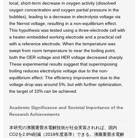
local, short-term decrease in oxygen activity (dissolved
oxygen concentration and oxygen partial pressure in the
bubbles), leading to a decrease in electrolysis voltage via
the Nernst voltage, resulting in a non-equilibrium effect.
This hypothesis was tested using a three-electrode cell with
a heater-embedded working electrode and a practical cell
with a reference electrode. When the temperature was
swept from room temperature to near the boiling point,
both the OER voltage and HER voltage decreased sharply.
These experimental results suggest that superimposing
boiling reduces electrolysis voltage due to the non-
equilibrium effect. The efficiency improvement due to the
voltage drop was around 5%, but with further optimization,
the target of 10% can be achieved.
Academic Significance and Societal Importance of the
Research Achievements
本研究の沸騰重畳水電解技術が社会実装されれば、国内
CO2を2.8%削減（2018年度基準）できる。沸騰重畳水電解