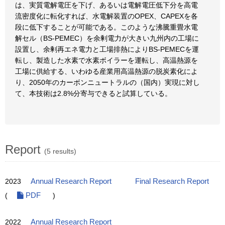
は、実質電解電圧を下げ、あるいは電解電圧低下分を高電
流密度化に転化すれば、水電解装置のOPEX、CAPEXを各
段に低下することが可能である。このような沸騰重畳水電
解セル（BS-PEMEC）を余剰電力が大きい九州内の工場に
設置し、余剰再エネ電力と工場排熱によりBS-PEMECを運
転し、製造した水素で水素ボイラーを運転し、高温熱源を
工場に供給する、いわゆる産業用高温熱源の脱炭素化によ
り、2050年のカーボンニュートラルの（国内）実現に対し
て、本技術は2.8%分寄与できると試算している。
Report
(5 results)
2023
Annual Research Report
Final Research Report
(
PDF
)
2022
Annual Research Report