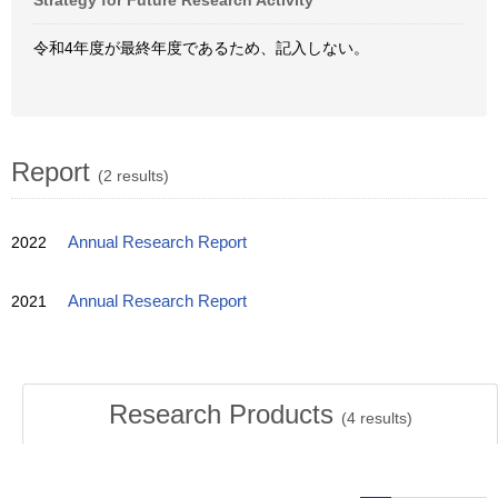
Strategy for Future Research Activity
令和4年度が最終年度であるため、記入しない。
Report
(2 results)
2022
Annual Research Report
2021
Annual Research Report
Research Products
(
4
results)