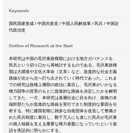
Keywords
国民国家形成 / 中国共産党 / 中国人民解放軍 / 民兵 / 中国近
代政治史
Outline of Research at the Start
本研究は中国の毛沢東政権期における地方ガバナンスを、
民兵という切り口から再検討するものである。毛沢東政権
期は大躍進や文化大革命（文革）など、急進的な社会主義
路線が次から次へ打ち出されていく時代であった。これま
での研究は政権上層部の政治に着目し、毛沢東がいかなる
権力闘争の背景のもとに急進的な路線を決定したかを解明
してきた。一方、本研究は基層社会に目を向け、政権の末
端幹部たちが急進的な路線を実行できた制度的な要因を分
析する。特に建国初期に雑多な自衛団体を改造して整備さ
れた民兵制度に着目し、数千万人にも達した民兵が毛沢東
の個人独裁を支える重要な権力基盤になっていたという仮
説を実証的に明らかにする。