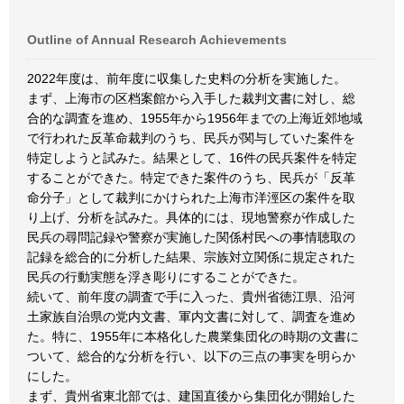
Outline of Annual Research Achievements
2022年度は、前年度に収集した史料の分析を実施した。
まず、上海市の区档案館から入手した裁判文書に対し、総
合的な調査を進め、1955年から1956年までの上海近郊地域
で行われた反革命裁判のうち、民兵が関与していた案件を
特定しようと試みた。結果として、16件の民兵案件を特定
することができた。特定できた案件のうち、民兵が「反革
命分子」として裁判にかけられた上海市洋涇区の案件を取
り上げ、分析を試みた。具体的には、現地警察が作成した
民兵の尋問記録や警察が実施した関係村民への事情聴取の
記録を総合的に分析した結果、宗族対立関係に規定された
民兵の行動実態を浮き彫りにすることができた。
続いて、前年度の調査で手に入った、貴州省徳江県、沿河
土家族自治県の党内文書、軍内文書に対して、調査を進め
た。特に、1955年に本格化した農業集団化の時期の文書に
ついて、総合的な分析を行い、以下の三点の事実を明らか
にした。
まず、貴州省東北部では、建国直後から集団化が開始した