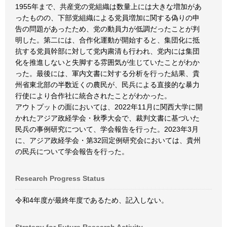
1955年まで、共産党の党組織は数量上には大きな増加があ
ったものの、下部党組織による党員増加に関する偽りの申
告の問題があったため、党の動員力が低調だったことが判
明した。第二には、合作化運動が開始すると、集団化に抵
抗する党員幹部に対して党内粛清も行われ、党内には集団
化を推進しないと失脚する雰囲気が生じていたことがわか
った。最後には、軍内文書に対する分析を行った結果、貴
州省東北部の半数近くの農民が、民兵による直接的な暴力
行使により合作社に統合されたことがわかった。
アウトプットの面においては、2022年11月に関西大学に開
かれたアジア政経学会・秋季大会で、裁判文書に基づいた
民兵の事例研究について、学会報告を行った。2023年3月
に、アジア政経学会・第32回定例研究会においては、貴州
の民兵について学会報告を行った。
Research Progress Status
令和4年度が最終年度であるため、記入しない。