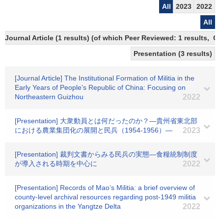
All
2023
2022
All
Journal Article (1 results) (of which Peer Reviewed: 1 results, 
Presentation (3 results)
[Journal Article] The Institutional Formation of Militia in the
Early Years of People’s Republic of China: Focusing on
Northeastern Guizhou
2022
[Presentation] 大衆動員とは何だったのか？―貴州省東北部
における農業集団化の展開と民兵（1954-1956）―
2023
[Presentation] 裁判文書からみる民兵の実態―食糧統制制度
が導入される時期を中心に
2022
[Presentation] Records of Mao’s Militia: a brief overview of
county-level archival resources regarding post-1949 militia
organizations in the Yangtze Delta
2022