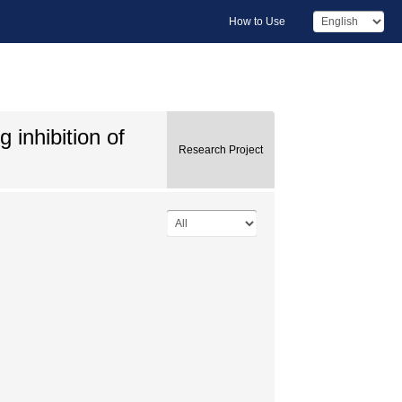
How to Use
 inhibition of
Research Project