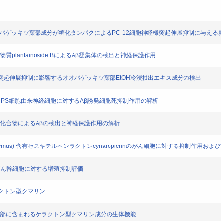
E2F1結合性オオバゲッキツ葉部成分が糖化タンパクによるPC-12細胞神経様突起伸展抑制に与える
るAβ結合物質plantainoside BによるAβ凝集体の検出と神経保護作用
12細胞神経突起伸展抑制に影響するオオバゲッキツ葉部EtOH冷浸抽出エキス成分の検出
性とヒトiPS細胞由来神経細胞に対するAβ誘発細胞死抑制作用の解析
Aβ結合性低分子化合物によるAβの検出と神経保護作用の解析
ara scolymus) 含有セスキテルペンラクトンcynaropicrinのがん細胞に対する抑
部含有成分のがん幹細胞に対する増殖抑制評価
ケラクトン型クマリン
a Kitagawa)葉部に含まれるケラクトン型クマリン成分の生体機能