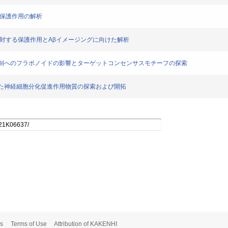
神経保護作用の解析
経毒性に対する保護作用とAβイメージングに向けた解析
突起伸展抑制へのフラボノイドの影響とターゲットコンセンサスモチーフの探索
を指向した神経細胞分化促進作用物質の探索および開拓
s
Terms of Use
Attribution of KAKENHI