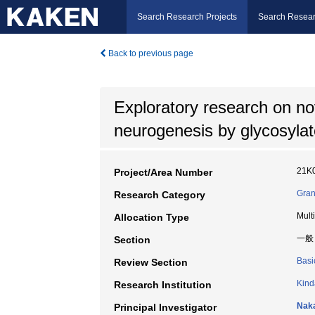
Search Research Projects
Search Resear
Back to previous page
Exploratory research on nov
neurogenesis by glycosylat
21K
Project/Area Number
Gran
Research Category
Mult
Allocation Type
一般
Section
Basi
Review Section
Kind
Research Institution
Naka
Principal Investigator