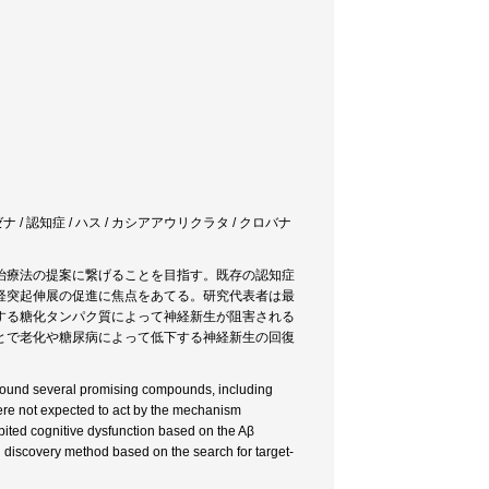
 / 認知症 / ハス / カシアアウリクラタ / クロバナ
治療法の提案に繋げることを目指す。既存の認知症
経突起伸展の促進に焦点をあてる。研究代表者は最
する糖化タンパク質によって神経新生が阻害される
とで老化や糖尿病によって低下する神経新生の回復
found several promising compounds, including
were not expected to act by the mechanism
ited cognitive dysfunction based on the Aβ
 discovery method based on the search for target-