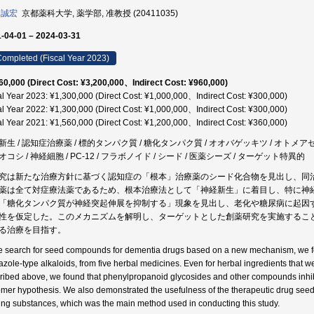
 誠宏
京都薬科大学, 薬学部, 准教授 (20411035)
-04-01 – 2024-03-31
ompleted (Fiscal Year 2023)
60,000 (Direct Cost: ¥3,200,000、Indirect Cost: ¥960,000)
al Year 2023: ¥1,300,000 (Direct Cost: ¥1,000,000、Indirect Cost: ¥300,000)
al Year 2022: ¥1,300,000 (Direct Cost: ¥1,000,000、Indirect Cost: ¥300,000)
al Year 2021: ¥1,560,000 (Direct Cost: ¥1,200,000、Indirect Cost: ¥360,000)
新生 / 認知症治療薬 / 標的タンパク質 / 糖化タンパク質 / オオバゲッキツ / オトメアゼナ
コシ / 神経細胞 / PC-12 / フラボノイド / シード / 医薬シーズ / ターゲット特異的
究は新たな治療方針に基づく認知症の「根本」治療薬のシード化合物を見出し、同
薬は全て対症療法薬であるため、根本治療法として「神経新生」に着目し、特に神
「糖化タンパク質が神経突起伸展を抑制する」現象を見出し、老化や糖尿病に起因
性を仮定した。このメカニズムを解明し、ターゲットとした創薬研究を実施するこ
る治療を目指す。
he search for seed compounds for dementia drugs based on a new mechanism, we 
azole-type alkaloids, from five herbal medicines. Even for herbal ingredients that 
ribed above, we found that phenylpropanoid glycosides and other compounds inhib
omer hypothesis. We also demonstrated the usefulness of the therapeutic drug seed
ing substances, which was the main method used in conducting this study.