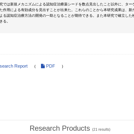
究では新規メカニズムによる認知症治療薬シードを数点見出したこと以外に、ター
た作用による有効成分を見出すことが出来た。これらのことから本研究成果は、新
よる認知症治療方法の開発の一助となることが期待できる。また本研究で確立した
きる。
esearch Report
PDF
(
)
Research Products
(
21
results)