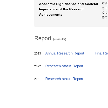
本研
Academic Significance and Societal
あっ
Importance of the Research
点に
Achievements
待で
Report
(4 results)
Annual Research Report
Final R
2023
Research-status Report
2022
Research-status Report
2021