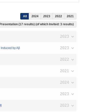
All
2024
2023
2022
2021
Presentation (17 results) (of which Invited: 3 results)
2023
2023
s Induced by Aβ
2022
2021
2024
2023
2023
用