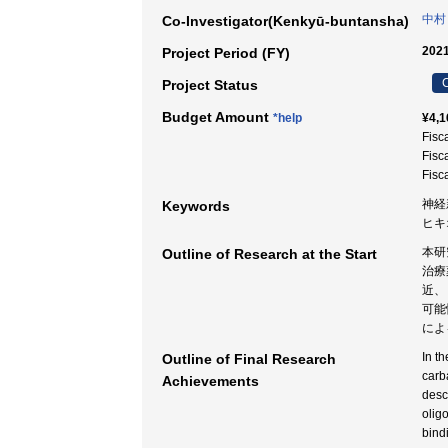
中村
Co-Investigator(Kenkyū-buntansha)
2021
Project Period (FY)
C
Project Status
Budget Amount
*help
¥4,1
Fisc
Fisc
Fisc
神経
Keywords
ヒキオ
本研
Outline of Research at the Start
治療
近、
可能
によ
In t
Outline of Final Research
carb
Achievements
desc
olig
bind