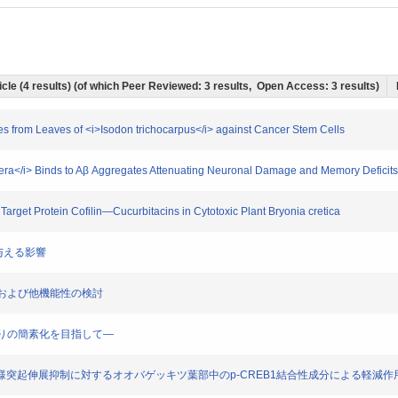
icle (4 results) (of which Peer Reviewed: 3 results, Open Access: 3 results)
rpenes from Leaves of <i>Isodon trichocarpus</i> against Cancer Stem Cells
niera</i> Binds to Aβ Aggregates Attenuating Neuronal Damage and Memory Deficit
Target Protein Cofilin―Cucurbitacins in Cytotoxic Plant Bryonia cretica
に与える影響
症作用および他機能性の検討
モノ取りの簡素化を目指して―
12細胞神経様突起伸展抑制に対するオオバゲッキツ葉部中のp-CREB1結合性成分による軽減作