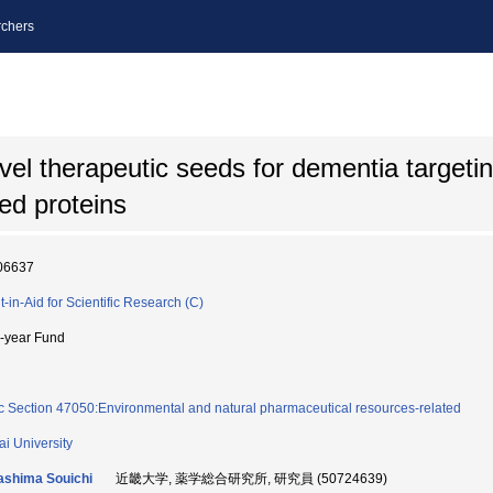
chers
el therapeutic seeds for dementia targeting
ed proteins
06637
t-in-Aid for Scientific Research (C)
i-year Fund
c Section 47050:Environmental and natural pharmaceutical resources-related
ai University
shima Souichi
近畿大学, 薬学総合研究所, 研究員 (50724639)