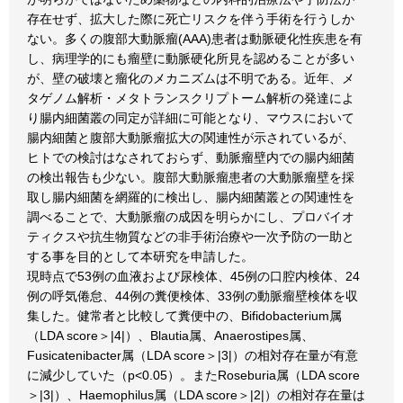
存在せず、拡大した際に死亡リスクを伴う手術を行うしか
ない。多くの腹部大動脈瘤(AAA)患者は動脈硬化性疾患を有
し、病理学的にも瘤壁に動脈硬化所見を認めることが多い
が、壁の破壊と瘤化のメカニズムは不明である。近年、メ
タゲノム解析・メタトランスクリプトーム解析の発達によ
り腸内細菌叢の同定が詳細に可能となり、マウスにおいて
腸内細菌と腹部大動脈瘤拡大の関連性が示されているが、
ヒトでの検討はなされておらず、動脈瘤壁内での腸内細菌
の検出報告も少ない。腹部大動脈瘤患者の大動脈瘤壁を採
取し腸内細菌を網羅的に検出し、腸内細菌叢との関連性を
調べることで、大動脈瘤の成因を明らかにし、プロバイオ
ティクスや抗生物質などの非手術治療や一次予防の一助と
する事を目的として本研究を申請した。
現時点で53例の血液および尿検体、45例の口腔内検体、24
例の呼気倦怠、44例の糞便検体、33例の動脈瘤壁検体を収
集した。健常者と比較して糞便中の、Bifidobacterium属
（LDA score＞|4|）、Blautia属、Anaerostipes属、
Fusicatenibacter属（LDA score＞|3|）の相対存在量が有意
に減少していた（p<0.05）。またRoseburia属（LDA score
＞|3|）、Haemophilus属（LDA score＞|2|）の相対存在量は