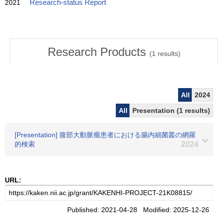
2021
Research-status Report
Research Products
(
1
results)
All
2024
All
Presentation (1 results)
[Presentation] 腹部大動脈瘤患者における腸内細菌叢の網羅
的検索
2024
URL:
Published: 2021-04-28 Modified: 2025-12-26