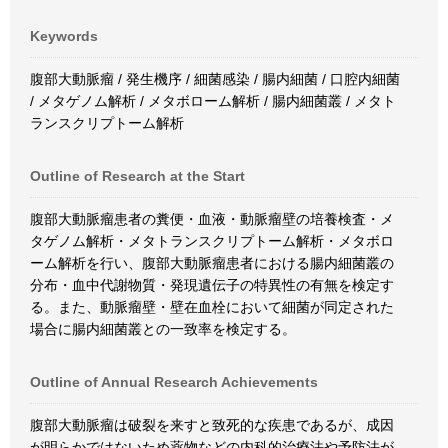
Keywords
腹部大動脈瘤 / 発生機序 / 細菌感染 / 腸内細菌 / 口腔内細菌
/ メタゲノム解析 / メタボローム解析 / 腸内細菌叢 / メタト
ランスクリプトーム解析
Outline of Research at the Start
腹部大動脈瘤患者の糞便・血液・動脈瘤壁の培養検査・メ
タゲノム解析・メタトランスクリプトーム解析・メタボロ
ーム解析を行い、腹部大動脈瘤患者における腸内細菌叢の
分布・血中代謝物質・発現遺伝子の特異性の有無を検定す
る。また、動脈瘤壁・壁在血栓において細菌が同定された
場合に腸内細菌叢との一致率を検定する。
Outline of Annual Research Achievements
腹部大動脈瘤は破裂を来すと致死的な疾患であるが、成因
が明らかではないため薬物などの内科的治療法や予防法が