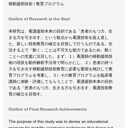
移動援助技術 / 教育プログラム
Outline of Research at the Start
本研究は、看護援助本来の目的である「患者のもつ力、生
きる力を引き出す」という観点から看護技術を捉え直し
た、新しい技術教育の確立を目指して行うものである。生
活する上で「動く」ことは不可欠な能力であるため、動く
ことへの支援に注目した。まず、１）看護師の移動援助技
術の現状を動作解析手法等で明らかにし、２）患者の持つ
力を引き出す移動援助技術教育に必要な要因を検討して教
育プログラムを考案し、３）その教育プログラムを臨床看
護師に体験・評価してもらうことで、看護援助本来の目的
である「患者のもつ力、生きる力を引き出す」看護技術教
育の確立を目指す。
Outline of Final Research Achievements
The purpose of this study was to devise an educational
program for mobility assistance techniques that draws out