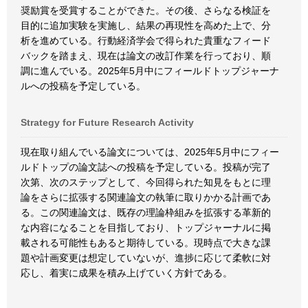
奨励賞を受賞することができた。その後、さらなる検証を
目的に追加実験を実施し、結果の再現性を高めた上で、分
析を進めている。行動経済学会で得られた貴重なフィード
バックを踏まえ、現在は論文の改訂作業を行っており、順
調に進んでいる。2025年5月中にフィールドトップジャーナ
ルへの投稿を予定している。
Strategy for Future Research Activity
現在取り組んでいる論文については、2025年5月中にフィー
ルドトップの論文誌への投稿を予定している。投稿が完了
次第、次のステップとして、今回得られた知見をもとに理
論をさらに拡張する関連論文の執筆に取りかかる計画であ
る。この関連論文は、既存の理論枠組みを拡張する革新的
な内容になることを目指しており、トップジャーナルに掲
載される可能性もあると期待している。現時点で大きな課
題や計画変更は想定していないが、進捗に応じて柔軟に対
応し、着実に成果を積み上げていく方針である。