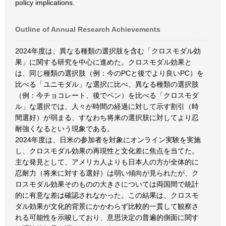
policy implications.
Outline of Annual Research Achievements
2024年度は、異なる種類の選択肢を含む「クロスモダル効
果」に関する研究を中心に進めた。クロスモダル効果と
は、同じ種類の選択肢（例：今のPCと後でより良いPC）を
比べる「ユニモダル」な選択に比べ、異なる種類の選択肢
（例：今チョコレート、後でペン）を比べる「クロスモダ
ル」な選択では、人々が時間の経過に対して示す割引（時
間選好）が弱まる、すなわち将来の選択肢に対してより忍
耐強くなるという現象である。
2024年度は、日米の参加者を対象にオンライン実験を実施
し、クロスモダル効果の再現性と文化差に焦点を当てた。
主な発見として、アメリカ人よりも日本人の方が全体的に
忍耐力（将来に対する選好）は弱い傾向が見られたが、ク
ロスモダル効果そのものの大きさについては両国間で統計
的に有意な差は確認されなかった。この結果は、クロスモ
ダル効果が文化的背景にかかわらず比較的一貫して観察さ
れる可能性を示唆しており、意思決定の普遍的側面に関す