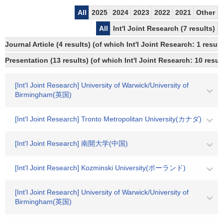
All
2025
2024
2023
2022
2021
Other
All
Int'l Joint Research (7 results)
Journal Article (4 results) (of which Int'l Joint Research: 1 res
Presentation (13 results) (of which Int'l Joint Research: 10 result
[Int'l Joint Research] University of Warwick/University of
Birmingham(英国)
[Int'l Joint Research] Tronto Metropolitan University(カナダ)
[Int'l Joint Research] 南開大学(中国)
[Int'l Joint Research] Kozminski University(ポーランド)
[Int'l Joint Research] University of Warwick/University of
Birmingham(英国)