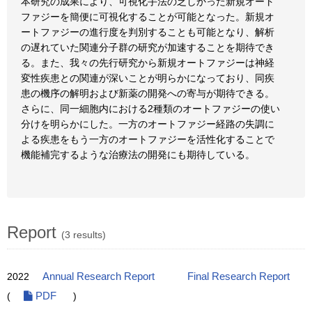
本研究の成果により、可視化手法の乏しかった新規オート
ファジーを簡便に可視化することが可能となった。新規オ
ートファジーの進行度を判別することも可能となり、解析
の遅れていた関連分子群の研究が加速することを期待でき
る。また、我々の先行研究から新規オートファジーは神経
変性疾患との関連が深いことが明らかになっており、同疾
患の機序の解明および新薬の開発への寄与が期待できる。
さらに、同一細胞内における2種類のオートファジーの使い
分けを明らかにした。一方のオートファジー経路の失調に
よる疾患をもう一方のオートファジーを活性化することで
機能補完するような治療法の開発にも期待している。
Report
(3 results)
2022
Annual Research Report
Final Research Report
(
PDF
)