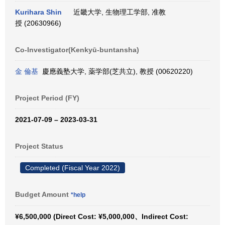
Kurihara Shin
近畿大学, 生物理工学部, 准教
授 (20630966)
Co-Investigator(Kenkyū-buntansha)
金 倫基
慶應義塾大学, 薬学部(芝共立), 教授 (00620220)
Project Period (FY)
2021-07-09 – 2023-03-31
Project Status
Completed (Fiscal Year 2022)
Budget Amount
*help
¥6,500,000 (Direct Cost: ¥5,000,000、Indirect Cost: