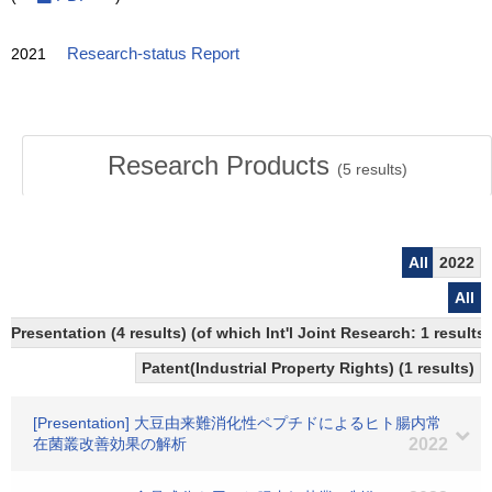
2021
Research-status Report
Research Products
(
5
results)
All
2022
All
Presentation (4 results) (of which Int'l Joint Research: 1 results,
Patent(Industrial Property Rights) (1 results)
[Presentation] 大豆由来難消化性ペプチドによるヒト腸内常
在菌叢改善効果の解析
2022