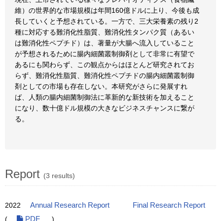
維）の世界的な市場規模は年間160億ドルに上り、今後も成
長していくと予想されている。一方で、三大栄養素の残り2
種に対応する難消化性脂質、難消化性タンパク質（あるい
は難消化性ペプチド）は、著量が大腸へ流入していること
が予想されるために腸内細菌叢制御剤として非常に有望で
あるにも関わらず、この観点からはほとんど研究されてお
らず、難消化性脂質、難消化性ペプチドの腸内細菌叢制御
剤としての市場も存在しない。本研究がさらに発展すれ
ば、人類の腸内細菌制御法に革新的な新技術を加えること
になり、数十億ドル規模の大きなビジネスチャンスに繋が
る。
Report
(3 results)
2022
Annual Research Report
Final Research Report
(
PDF
)