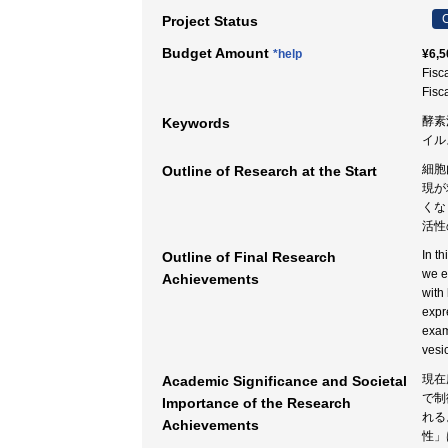
C
Project Status
Budget Amount
*help
¥6,5
Fisc
Fisc
酵素
Keywords
イル
細胞
Outline of Research at the Start
現が
くな
活性
In th
Outline of Final Research
we e
Achievements
with
expr
exam
vesic
現在
Academic Significance and Societal
で制
Importance of the Research
れる
Achievements
性」