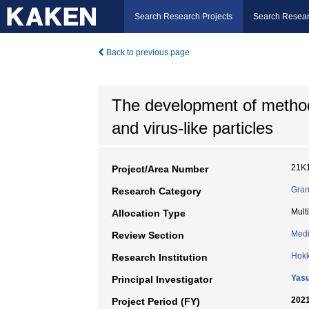
Search Research Projects
Search Resear
Back to previous page
The development of methods
and virus-like particles
21K
Project/Area Number
Gran
Research Category
Mult
Allocation Type
Medi
Review Section
Hokk
Research Institution
Yasu
Principal Investigator
2021
Project Period (FY)