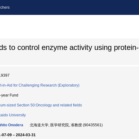
chers
 to control enzyme activity using protein-p
19397
t-in-Aid for Challenging Research (Exploratory)
i-year Fund
um-sized Section 50:Oncology and related fields
aido University
hito Onodera
北海道大学, 医学研究院, 准教授 (90435561)
-07-09 – 2024-03-31