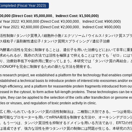
ompleted (Fiscal Year 2023)
00,000 (Direct Cost: ¥5,000,000、Indirect Cost: ¥1,500,000)
al Year 2022: ¥3,900,000 (Direct Cost: ¥3,000,000、Indirect Cost: ¥900,000)
al Year 2021: ¥2,600,000 (Direct Cost: ¥2,000,000、Indirect Cost: ¥600,000)
活性制御 / タンパク質導入 / 細胞外小胞 / エクソソーム / ウイルス / タンパク質ス
ス様粒子 / 薬剤耐性遺伝子 / タンパク質間スプライシング / 遺伝子治療
内酵素の活性を完全に制御することは、遺伝子を用いた治療などにおいて非常に重
求められるが、既存の方法では活性を極限まで抑えることはできても「ゼロ」には
り、治療効率低下や副作用に繋がってしまう。本研究では「タンパク質の再結合」
のON/OFFを完全に制御するための新たな方法を開発する。
is research project, we established a platform for the technology that enables complet
stablished a technical basis to introduce protein of interest into exosomes and/or ext
 high efficiency, and a platform for reassemble protein fragments introduced from ou
essed in the cytosol, to form active full-length proteins. These technologies can be 
ple, they can be applied to the selection of the cells after transfection or genome ed
les or viruses, and regulation of toxic protein activity in clinic.
広く用いられているタンパク質の活性制御法は、二種類に大別できる。一つは発現
御可能なプロモーターを用いてmRNA発現を制御する方法や、オーキシンデグロン
。もう一つは、タンパク質活性を抑制するドメインを用いる方法であり、ERT2の
は達成できず、強力な活性を持つタンパク質の制御には問題が生じる。本研究の方