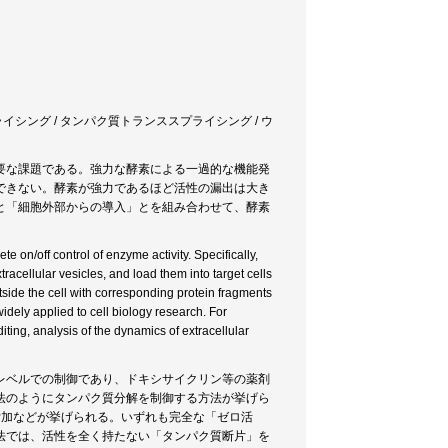
プライシング / タンパク質トランススプライシング / ウ
要な課題である。強力な酵素による一過的な機能発
できない。酵素が強力であるほど活性の漏出は大き
と「細胞外部からの導入」とを組み合わせて、酵素
e on/off control of enzyme activity. Specifically,
racellular vesicles, and load them into target cells
tside the cell with corresponding protein fragments
widely applied to cell biology research. For
iting, analysis of the dynamics of extracellular
レベルでの制御であり、ドキシサイクリン等の薬剤
法のようにタンパク質分解を制御する方法が挙げら
付加などが挙げられる。いずれも完全な「ゼロ活
法では、活性を全く持たない「タンパク質断片」を