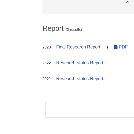
ベー
Report
(3 results)
Final Research Report
PDF
2023
(
Research-status Report
2022
Research-status Report
2021