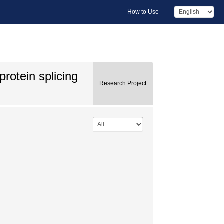
How to Use
rotein splicing
Research Project