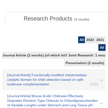
Research Products
(
4
results)
All
2022
2021
All
Journal Article (2 results) (of which Int'l Joint Research: 1 res
Presentation (2 results)
[Journal Article] Functionally modified chitotriosidase
catalytic domain for chitin detection based on split-
luciferase complementation
2022
[Journal Article] Mouse Acidic Chitinase Effectively
Degrades Random-Type Chitosan to Chitooligosaccharides
of Variable Lengths under Stomach and Lung Tissue pH