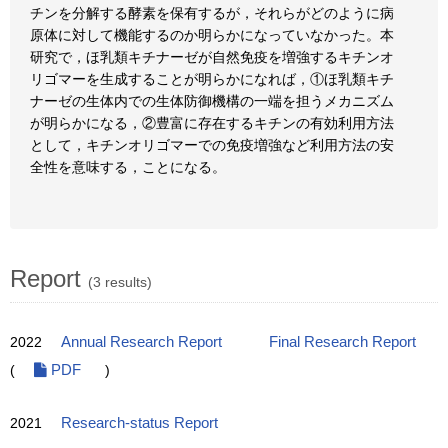
チンを分解する酵素を保有するが，それらがどのように病
原体に対して機能するのか明らかになっていなかった。本
研究で，ほ乳類キチナーゼが自然免疫を増強するキチンオ
リゴマーを生成することが明らかになれば，①ほ乳類キチ
ナーゼの生体内での生体防御機構の一端を担うメカニズム
が明らかになる，②豊富に存在するキチンの有効利用方法
として，キチンオリゴマーでの免疫増強など利用方法の安
全性を意味する，ことになる。
Report
(3 results)
2022
Annual Research Report
Final Research Report
(
PDF
)
2021
Research-status Report