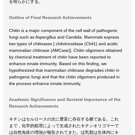
を明らかにする。
Outline of Final Research Achievements
Chitin is a major component of the cell wall of pathogenic
fungi such as Aspergillus and Candida. Mammals express
two types of chitinases [ chitotriosidase (Chit1) and acidic
mammalian chitinase (AMCase)]. Chitin oligomers obtained
by chemical treatment of chitin have been reported to
enhance innate immunity. Based on this finding, we
hypothesized that mammalian chitinase degrades chitin in
pathogenic fungi and that the chitin oligomers produced in
the process enhance innate immunity.
Academic Significance and Societal Importance of the
Research Achievements
キチンはセルロースの次に豊富に存在する糖である。これ
まで，化学的処理によって生成されたキチンオリゴマーで
は自然免疫の増強が報告されてきた。ほ乳類は生体内にキ