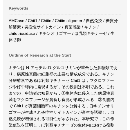
Keywords
AMCase / Chit1 / Chitin / Chitin oligomer / 自然免疫 / 糖質分
解酵素 / 炎症性サイトカイン / 真菌感染 / キチン /
chitotriosidase / キチンオリゴマー / ほ乳類キチナーゼ / 生
体防御
Outline of Research at the Start
キチンは N-アセチル-D-グルコサミンが重合した多糖類であ
り，病原性真菌の細胞壁の主要な構成成分である。キチン
分解酵素であるほ乳類キチナーゼ Chit1 は，マクロファー
ジや好中球内に発現するが，その役割は不明である。これ
までの，申請者の知見から，①生体内に侵入した病原性真
菌をマクロファージが貪食し食胞が形成される，②食胞内
で Chit1 が真菌細胞壁のキチンを分解する，③キチンオリ
ゴマーが生成され炎症性サイトカインが産生を誘導し，自
然免疫が増強される可能性が示された。本研究で，この作
業仮説を証明し，ほ乳類キチナーゼの生体内における役割