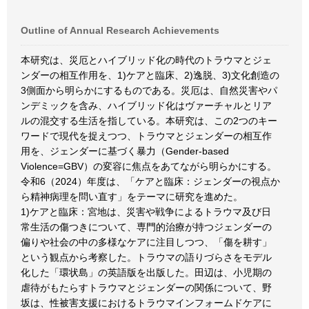
Outline of Annual Research Achievements
本研究は、災厄とハイブリッド化の時代のトラウマとジェ
ンダーの相互作用を、1)ケアと臨床、2)逸脱、3)文化創造の
3側面から明らかにするものである。災厄は、自然災害やパ
ンデミックを含み、ハイブリッド化はヴァーチャルとリア
ルの混交する生活を指している。本研究は、この2つのキー
ワードで現代を捉えつつ、トラウマとジェンダーの相互作
用を、ジェンダーに基づく暴力（Gender-based
Violence=GBV）の変容に焦点をあてながら明らかにする。
令和6（2024）年度は、「ケアと臨床：ジェンダーの視点か
ら精神病理を問い直す」をテーマに研究を進めた。
1)ケアと臨床：宮地は、災害や戦争によるトラウマ及び日
常生活の傷つきについて、専門的治療が持つジェンダーの
偏りや社会の中の多様なケアに注目しつつ、「傷を耕す」
という観点から考察した。トラウマの語りづらさをモデル
化した「環状島」の英語版を出版した。田辺は、小児期の
虐待がもたらすトラウマとジェンダーの関係について、野
坂は、性被害支援におけるトラウマインフォームドケアに