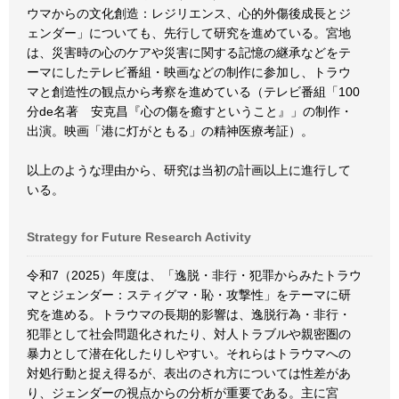
ウマからの文化創造：レジリエンス、心的外傷後成長とジ
ェンダー」についても、先行して研究を進めている。宮地
は、災害時の心のケアや災害に関する記憶の継承などをテ
ーマにしたテレビ番組・映画などの制作に参加し、トラウ
マと創造性の観点から考察を進めている（テレビ番組「100
分de名著 安克昌『心の傷を癒すということ』」の制作・
出演。映画「港に灯がともる」の精神医療考証）。
以上のような理由から、研究は当初の計画以上に進行して
いる。
Strategy for Future Research Activity
令和7（2025）年度は、「逸脱・非行・犯罪からみたトラウ
マとジェンダー：スティグマ・恥・攻撃性」をテーマに研
究を進める。トラウマの長期的影響は、逸脱行為・非行・
犯罪として社会問題化されたり、対人トラブルや親密圏の
暴力として潜在化したりしやすい。それらはトラウマへの
対処行動と捉え得るが、表出のされ方については性差があ
り、ジェンダーの視点からの分析が重要である。主に宮