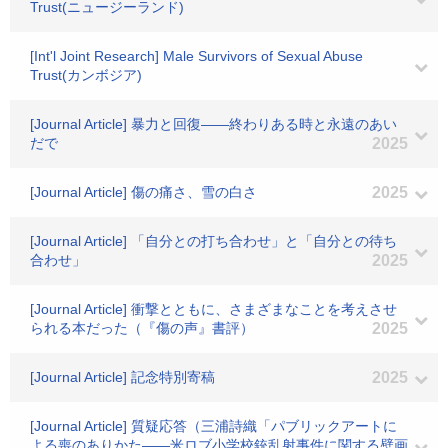
Trust(ニュージーランド)
[Int'l Joint Research] Male Survivors of Sexual Abuse
Trust(カンボジア)
[Journal Article] 暴力と回復――終わりある時と永遠のあい
だで
2025
[Journal Article] 傷の痛さ、雪の白さ
2025
[Journal Article] 「自分との打ち合わせ」と「自分との待ち
合わせ」
2025
[Journal Article] 衝撃とともに、さまざまなことを考えさせ
られる本だった（『傷の声』書評）
2025
[Journal Article] 記念特別寄稿
2025
[Journal Article] 質疑応答（三浦詩織「パブリックアートに
よる喪のありかた――米ロブ小学校銃乱射事件に関する壁画