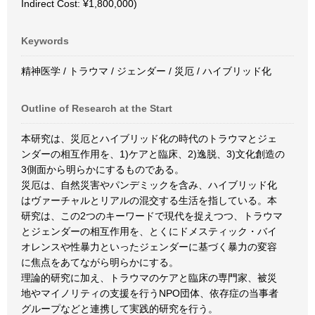
Indirect Cost: ¥1,800,000)
Keywords
精神医学 / トラウマ / ジェンダー / 災厄 / ハイブリッド化
Outline of Research at the Start
本研究は、災厄とハイブリッド化の時代のトラウマとジェ
ンダーの相互作用を、1)ケアと臨床、2)逸脱、3)文化創造の
3側面から明らかにするものである。
災厄は、自然災害やパンデミックを含み、ハイブリッド化
はヴァーチャルとリアルの混交する生活を指している。本
研究は、この2つのキーワードで現代を捉えつつ、トラウマ
とジェンダーの相互作用を、とくにドメスティック・バイ
オレンスや性暴力といったジェンダーに基づく暴力の変容
に焦点をあてながら明らかにする。
理論的研究に加え、トラウマのケアと臨床の専門家、被災
地やマイノリティの支援を行うNPO団体、依存症の当事者
グループなどと連携して実践的研究を行う。