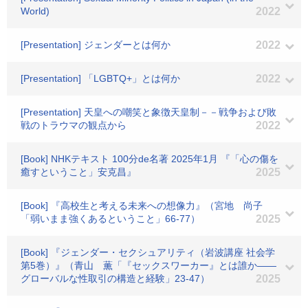
World)
2022
[Presentation] ジェンダーとは何か
2022
[Presentation] 「LGBTQ+」とは何か
2022
[Presentation] 天皇への嘲笑と象徴天皇制－－戦争および敗
戦のトラウマの観点から
2022
[Book] NHKテキスト 100分de名著 2025年1月 『「心の傷を
癒すということ」安克昌』
2025
[Book] 『高校生と考える未来への想像力』（宮地 尚子
「弱いまま強くあるということ」66-77）
2025
[Book] 『ジェンダー・セクシュアリティ（岩波講座 社会学
第5巻）』（青山 薫「『セックスワーカー』とは誰か――
グローバルな性取引の構造と経験」23-47）
2025