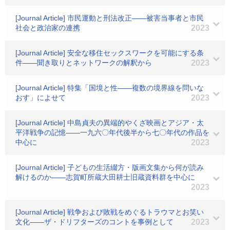
[Journal Article] 市民運動と刑法改正――被害当事者と市民
社会と政治家の連携
2023
[Journal Article] 安全な移住セックスワークを可能にする条
件――聞き取りとネットワークの解釈から
2023
[Journal Article] 特集「国境と性――複数の境界線を問いな
おす」によせて
2023
[Journal Article] 中島貞夫の異端的やくざ映画とアジア・太
平洋戦争の記憶――一九六〇年代後半から七〇年代の作品を
中心に
2023
[Journal Article] 子どもの生活綴方・版画文集から何が読み
解けるのか――志賀町所蔵大田耕士旧蔵資料群を中心に
2023
[Journal Article] 戦争および敗戦をめぐるトラウマとお笑い
文化――ザ・ドリフターズのコントを事例として
2023