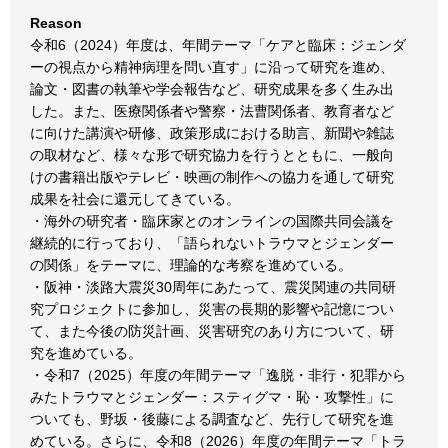
Reason
令和6（2024）年度は、年間テーマ「ケアと臨床：ジェンダ
ーの視点から精神病理を問い直す」に沿って研究を進め、
論文・図書の執筆や学会報告など、研究成果を多く生み出
した。また、医療関係者や警察・法曹関係者、教育者など
に向けた講演や研修、政策形成における助言、新聞や雑誌
の取材など、様々な形で研究協力を行うとともに、一般向
けの書籍出版やテレビ・映画の制作への協力を通して研究
成果を社会に還元してきている。
・海外の研究者・臨床家とのオンラインの国際共同会議を
継続的に行っており、「語られないトラウマとジェンダー
の関係」をテーマに、理論的な考察を進めている。
・阪神・淡路大震災30周年にあたって、震災関連の共同研
究プロジェクトに参加し、災害の長期的影響や記憶につい
て、また今後の防災計画、災害研究のあり方について、研
究を進めている。
・令和7（2025）年度の年間テーマ「逸脱・非行・犯罪から
みたトラウマとジェンダー：スティグマ・恥・攻撃性」に
ついても、野坂・後藤による調査など、先行して研究を進
めている。さらに、令和8（2026）年度の年間テーマ「トラ