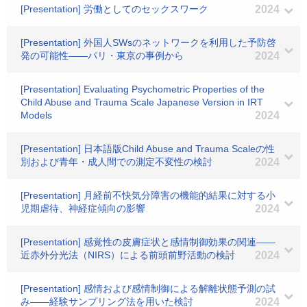
[Presentation] 労働としてのセックスワーク
2024
[Presentation] 外国人SWsのネットワークを利用した予防啓
発の可能性――パリ・東京の事例から
2024
[Presentation] Evaluating Psychometric Properties of the
Child Abuse and Trauma Scale Japanese Version in IRT
Models
2024
[Presentation] 日本語版Child Abuse and Trauma Scaleの性
別および青年・成人間での測定不変性の検討
2024
[Presentation] 月経前不快気分障害の機能的結果に対する小
児期虐待、神経症傾向の影響
2024
[Presentation] 感覚性の皮膚症状と感情制御効果の関連――
近赤外分光法（NIRS）による前頭前野活動の検討
2024
[Presentation] 感情および感情制御による解離状態予測の試
み――経験サンプリング法を用いた検討
2024