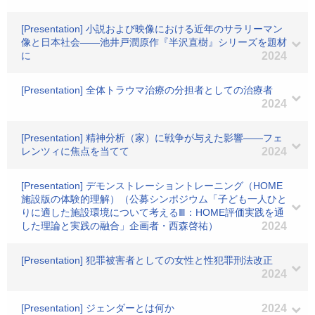
[Presentation] 小説および映像における近年のサラリーマン
像と日本社会――池井戸潤原作『半沢直樹』シリーズを題材
に
2024
[Presentation] 全体トラウマ治療の分担者としての治療者
2024
[Presentation] 精神分析（家）に戦争が与えた影響――フェ
レンツィに焦点を当てて
2024
[Presentation] デモンストレーショントレーニング（HOME
施設版の体験的理解）（公募シンポジウム「子ども一人ひと
りに適した施設環境について考えるⅢ：HOME評価実践を通
した理論と実践の融合」企画者・西森啓祐）
2024
[Presentation] 犯罪被害者としての女性と性犯罪刑法改正
2024
[Presentation] ジェンダーとは何か
2024