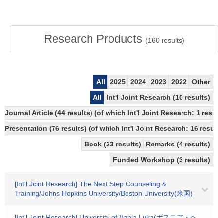
Research Products
(
160
results)
All
2025
2024
2023
2022
Other
All
Int'l Joint Research (10 results)
Journal Article (44 results) (of which Int'l Joint Research: 1 re
Presentation (76 results) (of which Int'l Joint Research: 16 result
Book (23 results)
Remarks (4 results)
Funded Workshop (3 results)
[Int'l Joint Research] The Next Step Counseling &
Training/Johns Hopkins University/Boston University(米国)
[Int'l Joint Research] University of Banja Luka(ボスニア・ヘ