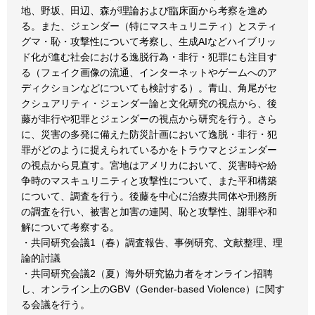
地、野坂、田辺、森が理論および臨床面から考察を進め
る。また、ジェンダー（特にマスキュリニティ）とスティ
グマ・恥・攻撃性について考察し、生成AIなどハイブリッ
ド化が進む社会における逸脱行為・非行・犯罪にも注目す
る（フェイク画像の流通、インターネットやゲームへのア
ディクションなどについても検討する）。青山、角尾がセ
クシュアリティ・ジェンダー論と文化研究の視点から、後
藤が非行や犯罪とジェンダーの視点から研究を行う。さら
に、災害の多発に備えた防災計画において逸脱・非行・犯
罪がどのように捉えられているかをトラウマとジェンダー
の視点から見直す。宮地はアメリカにおいて、災害時や紛
争時のマスキュリニティと攻撃性について、また平和構築
について、調査を行う。後藤を中心に治療共同体や刑務所
の調査を行い、被害と加害の連関、恥と攻撃性、謝罪や和
解について考察する。
・共同研究会議1（春）調査報告、事例研究、文献整理、理
論的討議
・共同研究会議2（夏）海外研究協力者をオンライン招聘
し、オンライン上のGBV（Gender-based Violence）に関す
る会議を行う。