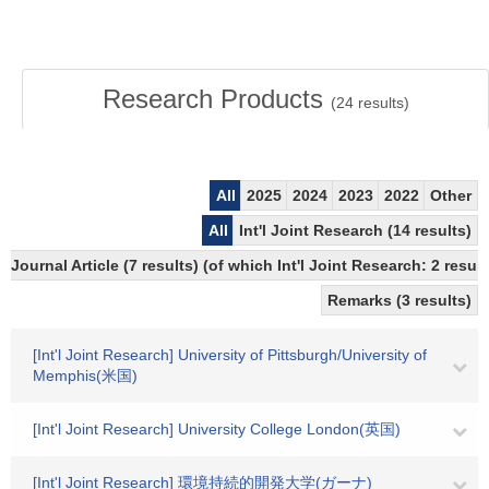
Research Products
(
24
results)
All
2025
2024
2023
2022
Other
All
Int'l Joint Research (14 results)
Journal Article (7 results) (of which Int'l Joint Research: 2 res
Remarks (3 results)
[Int'l Joint Research] University of Pittsburgh/University of
Memphis(米国)
[Int'l Joint Research] University College London(英国)
[Int'l Joint Research] 環境持続的開発大学(ガーナ)