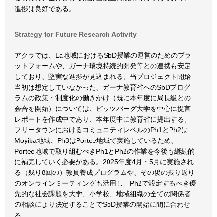
進捗は良好である。
Strategy for Future Research Activity
アクラでは、La地域におけるSbD授業の運営のためのプラ
ットフォームや、ガーナ環境持続的開発等との連携も安定
しており、堅実な進捗が見込まれる。当プロジェクト開始
当初は想定していなかった、ガーナ教育省へのSbDプログ
ラムの政策・制度化の働きかけ（既に本年度に局長級との
会合を開始）については、ピッツバーグ大学を中心に提言
レポートを作成中であり、本年度中に教育省に提出する。
フリータウンにおけるコミュニティレベルのPh1とPh2は
Moyiba地域、Ph3はPortee地域で実施しているため、
Portee地域で取り組むべきPh1とPh2の作業を今後も継続的
に補完していく必要がある。2025年度4月・5月に実施され
る（残り8回の）教員養成プログラムや、その後の振り返り
のオンラインミーティングも活用し、Ph2で設定するべき優
先的な社会課題を大学、小学校、地域組織の全ての関係者
の相談により決定することでSbD授業の開始に間に合わせ
る。