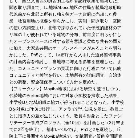
して、国立文書館の慣習的土地所有記録収集を継続した。
聞き取り調査で、La地域Abese地区の住民が植民地政府時
代以前から北部に所有し独立後ガーナ政府に売却した農
業・牧畜用地の概要を明らかにし、実測・聞き取り・空間
の使い方調査より、北部で採取されていた伝統的建材のア
リ塚の土が使われている建物の分布、前年度に明らかにし
たオープンスペースに対する領有意識と柔軟な共有の両立
に加え、大家族共用のオープンスペースがあることを明ら
かにした。Ph5として、La市庁から入手した道路整備事業
の計画内容を検討し、当地域に与える影響を整理した。ま
た、コミュニティプランの実現に向けた行程について伝統
コミュニティと検討を行い、土地所有の詳細調査、自治体
との調整、資金確保等について方針を定めた。
【フリータウン】Moyiba地域における研究を並行しつつ、
代替地のPortee地域において対象小学校を探索した結果、
小学校Bと地域組織に協力が得られることとなった。小学校
Bを対象にPh3に移行し、アクラで得た知見を基に、教員ご
とに指導力の差が生じないよう、教員を対象としたファシ
リテーター養成プログラム（全10回）を計画した（3月末ま
でに2回を終了）。都市レベルでは、Ph1と2を継続し、丘
陵上下に展開するMoyiba地域で、文献調査と質的空間調査