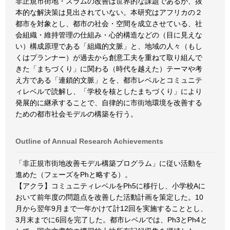
非正規市街地・スラムの改善は世界的な課題であるが、抜
本的な解決策は見出されていない。本研究はアフリカの２
都市を対象とし、都市の社会・空間を成立させている、社
会組織・維持管理の仕組み・心的構造などの（目に見えな
い）構成原理である「組織的文脈」と、地域の人々（もし
くはプランナー）が過去から創意工夫を重ねて取り組んで
きた「まちづくり」に関わる（時代を越えた）テーマや考
え方である「連鎖的文脈」とを、都市レベルとコミュニテ
ィレベルで読解し、「学校を核としたまちづくり」により
発展的に継承することで、自律的に市街地環境を改善する
ための都市社会モデルの構築を行う。
Outline of Annual Research Achievements
「非正規市街地改善モデル構築プログラム」に従い活動を
進めた（フェーズをPhと略する）。
【アクラ】コミュニティレベルをPh5に移行し、小学校Aに
おいて前年度の問題点を改善した活動計画を策定した。10
月から翌年9月まで一年かけて計12回を実施することとし、
3月末までに6回を完了した。都市レベルでは、Ph3とPh4と