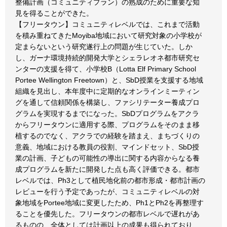
整備計画（コミュニティプラン）の熟成のために重要な知
見を得ることができた。
【フリータウン】コミュニティレベルでは、これまで活動
を積み重ねてきたMoyiba地域において研究対象の小学校が
定まらないという研究遂行上の問題が生じていた。しか
し、ガーナ環境持続的開発大学とシェラレオネ都市研究セ
ンターの支援を得て、小学校B（Lotta Elf Primary School
Portee Wellington Freetown）と、SbD授業を支援する地域
組織を見出し、本年度中に定期的なオンラインミーティン
グを通して信頼関係を構築し、ファシリテーター養成プロ
グラムを実現するまでになった。SbDプログラムをアクラ
からフリータウンに適用する際、プログラムをそのまま移
植するのでなく、アクラでの経験を踏まえ、まちづくりの
意義、地域における教員の役割、マインドセット、SbD授
業の計画、子どもの可能性の導出に関する内容からなる養
成プログラムを新たに開発した点も高く評価できる。都市
レベルでは、Ph3として植民地化前の都市形成・都市計画の
レビューを行う予定であったが、コミュニティレベルの対
象地域をPortee地域に変更したため、Ph1とPh2を再整理す
ることを優先した。フリータウンの都市レベルで遅れがあ
るものの、全体としては計画以上の成果も得られており、