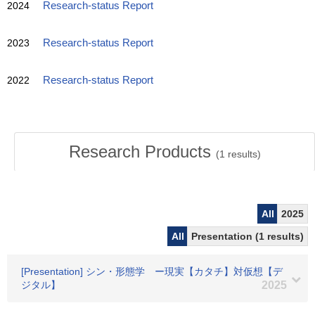
2024
Research-status Report
2023
Research-status Report
2022
Research-status Report
Research Products
(
1
results)
All
2025
All
Presentation (1 results)
[Presentation] シン・形態学 ー現実【カタチ】対仮想【デ
ジタル】
2025