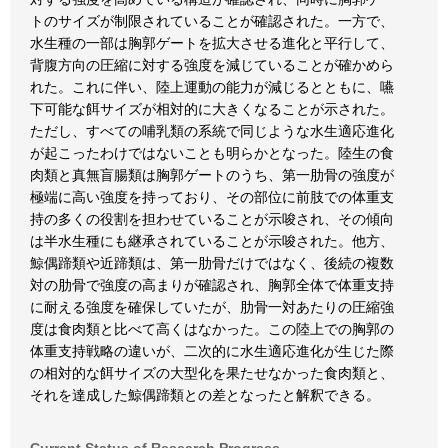
トのサイズが制限されていることが確認された。一方で、
水生種の一部は胸郭ゲートを拡大させる進化と平行して、
背腹方向の圧縮に対する強度を減じていることが確かめら
れた。これに伴い、陸上運動の能力が減じるとともに、嚥
下可能な餌サイズが相対的に大きくなることが示された。
ただし、すべての哺乳類の系統で同じような水生適応進化
が起こったわけではないことも明らかとなった。陸生の食
肉類と真無盲腸類は胸郭ゲートのうち、第一肋骨の強度が
極端に高い強度を持っており、その部位に前肢での体重支
持の多くの役割を担わせていることが示唆され、その傾向
は半水生種にも継承されていることが示唆された。他方、
鯨偶蹄類や近蹄類は、第一肋骨だけではなく、後続の複数
対の肋骨で強度の高まりが確認され、胸郭全体で体重支持
に耐える強度を確保していたが、肋骨一対あたりの圧縮強
度は食肉類と比べて高くはなかった。この陸上での胸郭の
体重支持戦略の違いが、二次的に水生適応進化が生じた際
の相対的な餌サイズの大型化を果たせなかった食肉類と、
それを達成した鯨偶蹄類との差となったと解釈できる。