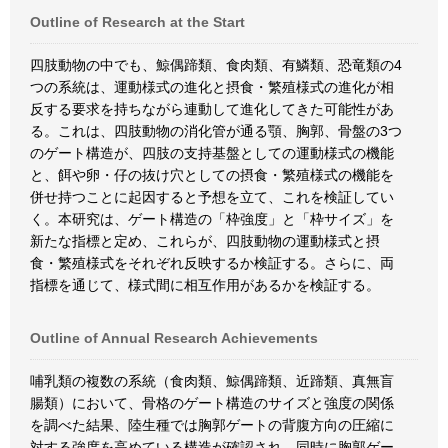
Outline of Research at the Start
四肢動物の中でも、鯨偶蹄類、食肉類、有鱗類、恐竜類の4
つの系統は、運動様式の進化と摂食・繁殖様式の進化が相
反する要求を持ちながら連動して進化してきた可能性があ
る。これは、四肢動物の消化管が通る顎、胸郭、骨盤の3つ
のゲート構造が、四肢の支持基盤としての運動様式の機能
と、餌や卵・仔の抜け穴としての摂食・繁殖様式の機能を
併せ持つことに起因すると予想を立て、これを検証してい
く。本研究は、ゲート構造の「枠強度」と「枠サイズ」を
新たな指標と定め、これらが、四肢動物の運動様式と摂
食・繁殖様式をそれぞれ反映するか検証する。さらに、両
指標を通じて、様式間に相互作用があるかを検証する。
Outline of Annual Research Achievements
哺乳類の複数の系統（食肉類、鯨偶蹄類、近蹄類、真無盲
腸類）において、骨格のゲート構造のサイズと強度の関係
を調べた結果、陸生種では胸郭ゲートの背腹方向の圧縮に
対する強度を高めている構造が確認され、同時に胸郭ゲー