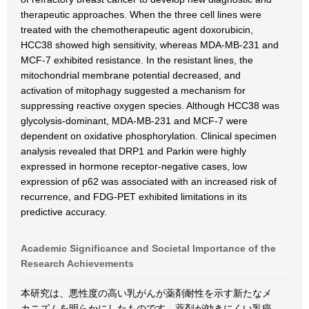
therapeutic approaches. When the three cell lines were
treated with the chemotherapeutic agent doxorubicin,
HCC38 showed high sensitivity, whereas MDA‐MB‐231 and
MCF‐7 exhibited resistance. In the resistant lines, the
mitochondrial membrane potential decreased, and
activation of mitophagy suggested a mechanism for
suppressing reactive oxygen species. Although HCC38 was
glycolysis‐dominant, MDA‐MB‐231 and MCF‐7 were
dependent on oxidative phosphorylation. Clinical specimen
analysis revealed that DRP1 and Parkin were highly
expressed in hormone receptor-negative cases, low
expression of p62 was associated with an increased risk of
recurrence, and FDG-PET exhibited limitations in its
predictive accuracy.
Academic Significance and Societal Importance of the
Research Achievements
本研究は、悪性度の高い乳がんが薬剤耐性を示す新たなメ
カニズムを明らかにしたものです。薬剤が効きにくい乳癌