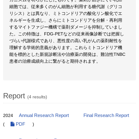
細胞では、従来多くのがん細胞が利用する糖代謝（グリコ
リシス）とは異なり、ミトコンドリアの酸化リン酸化でエ
ネルギーを生成し、さらにミトコンドリアを分解・再利用
するマイトファジー機構で薬剤ダメージを抑制していまし
た。この特徴は、FDG-PETなどの従来画像診断では把握し
づらい代謝様式であり、悪性度の高い乳がんの薬剤耐性を
理解する学術的意義があります。これらミトコンドリア機
能を標的とした新規診断法や治療薬の開発は、難治性TNBC
患者の治療成績向上に繋がると期待されます。
Report
(4 results)
2024
Annual Research Report
Final Research Report
(
PDF
)