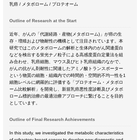
乳癌 / メタボローム / プロテオーム
Outline of Research at the Start
近年、がんの「代謝経路・産物(メタボローム)」が癌の生
存・増殖および物耐性の機構として注目されています。本
研究ではこのメタボロームの解析と生体内のがん関連蛋白
などを検出する蛍光ナノ粒子による高感度蛋白定量法を組
み合わせ、乳癌細胞、マウス及びヒト乳癌組織のなかで、
がんの抗がん剤耐性に関連したアミノ酸トランスポーター
という物質の細胞・組織内での時間的・空間的不均一性を1
細胞レベルに網羅的に評価する「プロテオーム・メタボロ
ーム比較解析」を開発し、新規乳癌悪性度診断及びメタボ
ローム標的治療の最適治療アプローチに繋げることを目的
としています。
Outline of Final Research Achievements
In this study, we investigated the metabolic characteristics
of refractory breast cancer to develop new diagnostic and