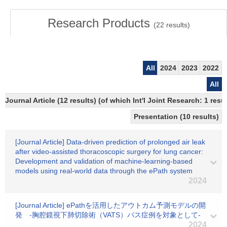
Research Products
(
22
results)
All
2024
2023
2022
All
Journal Article (12 results) (of which Int'l Joint Research: 1 re
Presentation (10 results)
[Journal Article] Data-driven prediction of prolonged air leak
after video-assisted thoracoscopic surgery for lung cancer:
Development and validation of machine-learning-based
models using real-world data through the ePath system
2024
[Journal Article] ePathを活用したアウトカム予測モデルの開
発 -胸腔鏡視下肺切除術（VATS）パス症例を対象として-
2024