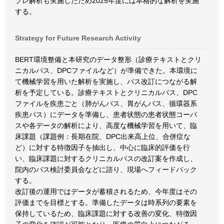
プレ解析も実施したため2025年度には本格的な解析を実施
する。
Strategy for Future Research Activity
BERT環境整備と本研究のデータ整形（診療テキストとクリ
ニカルパス、DPCファイルなど）が準備できた。本環境に
て機械学習を用いた解析を実施し、パス改訂につながる解
析を予定している。診療テキストとクリニカルパス、DPC
ファイルを疾患ごと（肺がんパス、胃がんパス、循環器系
疾患パス）にデータを準備し、患者状態の患者状態コーパ
スや各データの解析により、高度な機械学習を用いて、臨
床課題（課題例：長期在院、DPC出来高上位、合併症な
ど）に対する特徴因子を抽出し、中心に臨床的評価を行
い、臨床課題に対するクリニカルパスの改訂案を作成し、
院内のパス検討委員会などに諮り、現場へフィードバック
する。
改訂後の運用ではデータが蓄積されるため、今年度はその
評価までを目標とする。準備したデータは時系列の要素を
保持しているため、臨床課題に対する改善の変化、特徴因