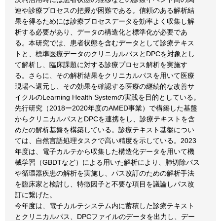
連や診療プロセスの把握が困難である。信頼のある解析結
果を得るためには診療プロセスデータを効率よく収集し解
析する必要があり、データの構造化と標準化が必要であ
る。本研究では、患者状態を含むデータとして診療テキス
トと、標準医療データのクリニカルパスとDPCを対象とし
て解析し、臨床課題に対する診療プロセス解析を実施す
る。さらに、その解析結果をクリニカルパスを用いて医療
現場へ還元し、その効果を確認する医療の継続的な改善サ
イクルのLearning Health Systemの実践を目的としている。
先行研究（2018ー2020年度のAMED事業）で構築した基盤
からクリニカルパスとDPCを連携をし、診療テキストを含
めたの解析基盤を構築している。診療テキスト基盤につい
ては、自然言語処理タスクで高い精度を示している。2023
年度は、電子カルテから収集した構造化データを用いて機
械学習（GBDTなど）による用いた解析により、肺切除パス
や循環器疾患の解析を実施し、パス改訂のための解析手法
を臨床家と検討し、特徴因子と不要な項目を議論しパス改
訂に繋げた。
今年度は、電子カルテシステム内に蓄積した診療テキスト
とクリニカルパス、DPCファイルのデータを出力し、デー