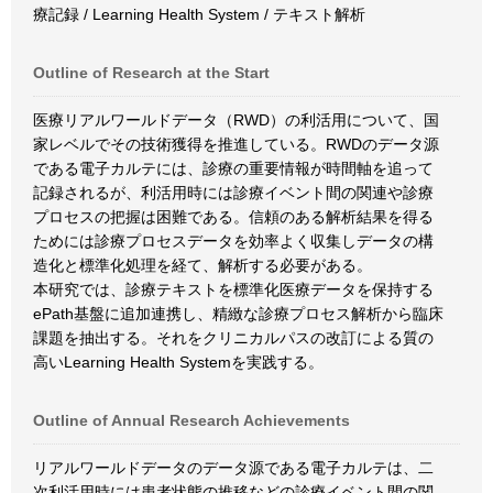
療記録 / Learning Health System / テキスト解析
Outline of Research at the Start
医療リアルワールドデータ（RWD）の利活用について、国
家レベルでその技術獲得を推進している。RWDのデータ源
である電子カルテには、診療の重要情報が時間軸を追って
記録されるが、利活用時には診療イベント間の関連や診療
プロセスの把握は困難である。信頼のある解析結果を得る
ためには診療プロセスデータを効率よく収集しデータの構
造化と標準化処理を経て、解析する必要がある。
本研究では、診療テキストを標準化医療データを保持する
ePath基盤に追加連携し、精緻な診療プロセス解析から臨床
課題を抽出する。それをクリニカルパスの改訂による質の
高いLearning Health Systemを実践する。
Outline of Annual Research Achievements
リアルワールドデータのデータ源である電子カルテは、二
次利活用時には患者状態の推移などの診療イベント間の関