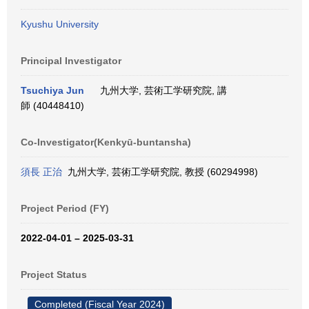
Kyushu University
Principal Investigator
Tsuchiya Jun
九州大学, 芸術工学研究院, 講
師 (40448410)
Co-Investigator(Kenkyū-buntansha)
須長 正治
九州大学, 芸術工学研究院, 教授 (60294998)
Project Period (FY)
2022-04-01 – 2025-03-31
Project Status
Completed (Fiscal Year 2024)