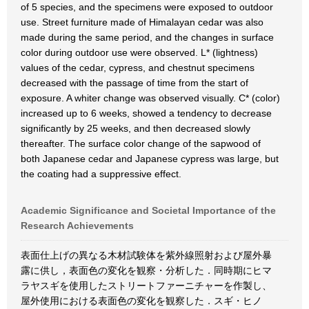
of 5 species, and the specimens were exposed to outdoor
use. Street furniture made of Himalayan cedar was also
made during the same period, and the changes in surface
color during outdoor use were observed. L* (lightness)
values of the cedar, cypress, and chestnut specimens
decreased with the passage of time from the start of
exposure. A whiter change was observed visually. C* (color)
increased up to 6 weeks, showed a tendency to decrease
significantly by 25 weeks, and then decreased slowly
thereafter. The surface color change of the sapwood of
both Japanese cedar and Japanese cypress was large, but
the coating had a suppressive effect.
Academic Significance and Societal Importance of the
Research Achievements
表面仕上げの異なる木材試験体を紫外線照射および屋外暴
露に供し，表面色の変化を観察・分析した．同時期にヒマ
ラヤスギを使用したストリートファーニチャーを作製し、
屋外使用における表面色の変化を観察した．スギ・ヒノ