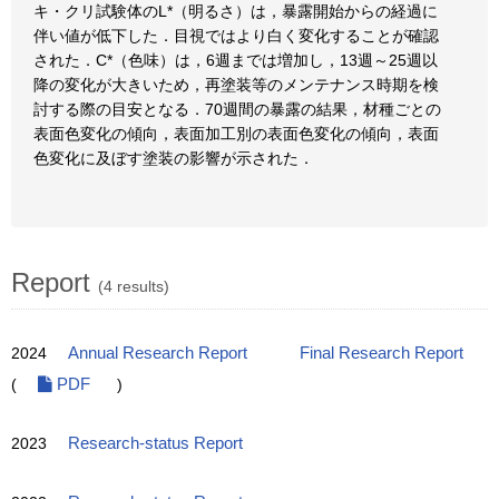
キ・クリ試験体のL*（明るさ）は，暴露開始からの経過に
伴い値が低下した．目視ではより白く変化することが確認
された．C*（色味）は，6週までは増加し，13週～25週以
降の変化が大きいため，再塗装等のメンテナンス時期を検
討する際の目安となる．70週間の暴露の結果，材種ごとの
表面色変化の傾向，表面加工別の表面色変化の傾向，表面
色変化に及ぼす塗装の影響が示された．
Report
(4 results)
2024
Annual Research Report
Final Research Report
(
PDF
)
2023
Research-status Report