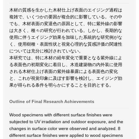
木材の質感を生かした木材仕上げ表面のエイジング過程は
複雑で、いくつかの要因が複合的に影響している。その中
でも、木材表面の変退色の原因として、特に紫外線の影響
は大きく、種々の研究が行われている。しかし、長期的な
使用に伴うエイジング効果を加味した系統的な研究例がな
く、使用樹種・表面性状と視覚心理的な質感評価の関連性
については充分に検討されていない。
本研究では、特に木材の経年変化で重要となる紫外線によ
る表面色の初期変化に着目し、木造建築物の内外装に使用
される木材仕上げ表面の紫外線暴露による表面色の変化
と、これが視覚印象に及ぼす影響を検討し、エイジング効
果が得られる条件を明らかにすることを目的とする。
Outline of Final Research Achievements
Wood specimens with different surface finishes were
subjected to UV irradiation and outdoor exposure, and the
changes in surface color were observed and analyzed. 8
different surface finishes were applied to wood specimens