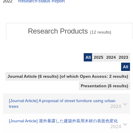
2022
Research-status Report
Research Products
(
12
results)
All
2025
2024
2023
All
Journal Article (6 results) (of which Open Access: 2 results)
Presentation (6 results)
[Journal Article] A proposal of street furniture using urban
trees
2024
[Journal Article] 屋外暴露した建築外装用木材の表面色変化
2024