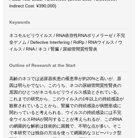
Indirect Cost: ¥390,000)
Keywords
ネコモルビリウイルス / RNA依存性RNAポリメラーゼ / 不完
全ゲノム / Defective Interfering / RdRp / RNAウイルス / ウ
イルス / RNA / ネコ / 腎臓 / 尿細管間質性腎炎
Outline of Research at the Start
高齢のネコでは泌尿器疾患の罹患率が約20%と高いが、原
因は明らかでない。このうち、ネコの尿細管間質性腎炎の
原因のひとつがネコモルビリウイルス感染とされている。
これまでの研究から、このウイルスの1年以上の持続感染が
観察されていることから、腎臓での持続感染が病態形成に
関わっていると考えられる。ウイルスの持続感染には不完
全ウイルスRNAが関与することが考えられるが、このRNA
の網羅的な解析は技術的に困難で、不明な点が多い。そこ
で本研究では独自の方法を使って網羅的なコピーバック型