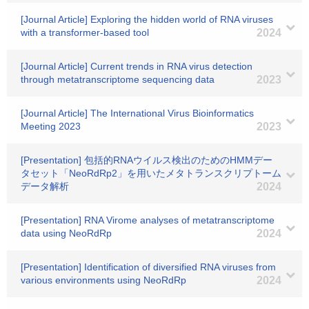
[Journal Article] Exploring the hidden world of RNA viruses
with a transformer-based tool
2024
[Journal Article] Current trends in RNA virus detection
through metatranscriptome sequencing data
2023
[Journal Article] The International Virus Bioinformatics
Meeting 2023
2023
[Presentation] 包括的RNAウイルス検出のためのHMMデー
タセット「NeoRdRp2」を用いたメタトランスクリプトーム
データ解析
2024
[Presentation] RNA Virome analyses of metatranscriptome
data using NeoRdRp
2024
[Presentation] Identification of diversified RNA viruses from
various environments using NeoRdRp
2024