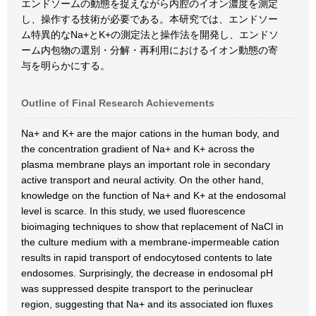
エンドソームの動態を捉えながら内腔のイオン濃度を測定
し、操作する技術が必要である。本研究では、エンドソー
ム特異的なNa+とK+の測定法と操作法を開発し、エンドソ
ーム内包物の選別・分解・再利用におけるイオン動態の寄
与を明らかにする。
Outline of Final Research Achievements
Na+ and K+ are the major cations in the human body, and
the concentration gradient of Na+ and K+ across the
plasma membrane plays an important role in secondary
active transport and neural activity. On the other hand,
knowledge on the function of Na+ and K+ at the endosomal
level is scarce. In this study, we used fluorescence
bioimaging techniques to show that replacement of NaCl in
the culture medium with a membrane-impermeable cation
results in rapid transport of endocytosed contents to late
endosomes. Surprisingly, the decrease in endosomal pH
was suppressed despite transport to the perinuclear
region, suggesting that Na+ and its associated ion fluxes